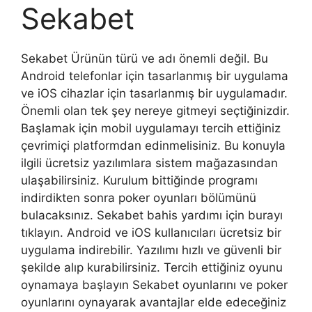
Sekabet
Sekabet Ürünün türü ve adı önemli değil. Bu
Android telefonlar için tasarlanmış bir uygulama
ve iOS cihazlar için tasarlanmış bir uygulamadır.
Önemli olan tek şey nereye gitmeyi seçtiğinizdir.
Başlamak için mobil uygulamayı tercih ettiğiniz
çevrimiçi platformdan edinmelisiniz. Bu konuyla
ilgili ücretsiz yazılımlara sistem mağazasından
ulaşabilirsiniz. Kurulum bittiğinde programı
indirdikten sonra poker oyunları bölümünü
bulacaksınız. Sekabet bahis yardımı için burayı
tıklayın. Android ve iOS kullanıcıları ücretsiz bir
uygulama indirebilir. Yazılımı hızlı ve güvenli bir
şekilde alıp kurabilirsiniz. Tercih ettiğiniz oyunu
oynamaya başlayın Sekabet oyunlarını ve poker
oyunlarını oynayarak avantajlar elde edeceğiniz