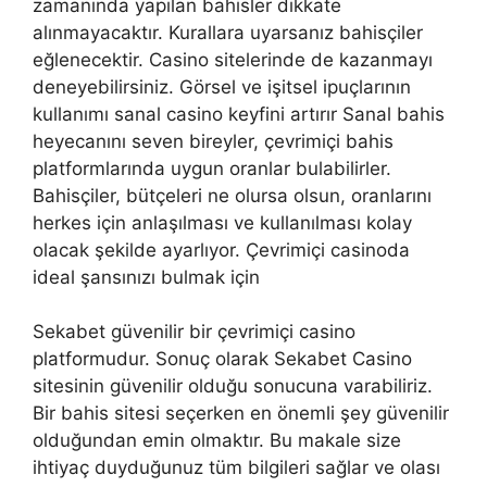
zamanında yapılan bahisler dikkate
alınmayacaktır. Kurallara uyarsanız bahisçiler
eğlenecektir. Casino sitelerinde de kazanmayı
deneyebilirsiniz. Görsel ve işitsel ipuçlarının
kullanımı sanal casino keyfini artırır Sanal bahis
heyecanını seven bireyler, çevrimiçi bahis
platformlarında uygun oranlar bulabilirler.
Bahisçiler, bütçeleri ne olursa olsun, oranlarını
herkes için anlaşılması ve kullanılması kolay
olacak şekilde ayarlıyor. Çevrimiçi casinoda
ideal şansınızı bulmak için
Sekabet güvenilir bir çevrimiçi casino
platformudur. Sonuç olarak Sekabet Casino
sitesinin güvenilir olduğu sonucuna varabiliriz.
Bir bahis sitesi seçerken en önemli şey güvenilir
olduğundan emin olmaktır. Bu makale size
ihtiyaç duyduğunuz tüm bilgileri sağlar ve olası