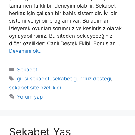
tamamen farklı bir deneyim olabilir. Sekabet
herkes için çalışan bir bahis sistemidir. İyi bir
sistemi ve iyi bir programı var. Bu adımları
izleyerek oyunları sorunsuz ve kesintisiz olarak
oynayabilirsiniz. Bu siteden bekleyeceğiniz
diğer özellikler: Canlı Destek Ekibi. Bonuslar …
Devamını oku
Kategoriler
Sekabet
Etiketler
girisi sekabet
,
sekabet gündüz desteği
,
sekabet site özellikleri
Yorum yap
Sekabet Yaş