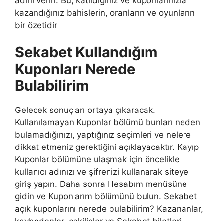
adını verin. Bu, katıldığınız ve kuponlarınızla
kazandığınız bahislerin, oranların ve oyunların
bir özetidir
Sekabet Kullandığım
Kuponları Nerede
Bulabilirim
Gelecek sonuçları ortaya çıkaracak.
Kullanılamayan Kuponlar bölümü bunları neden
bulamadığınızı, yaptığınız seçimleri ve nelere
dikkat etmeniz gerektiğini açıklayacaktır. Kayıp
Kuponlar bölümüne ulaşmak için öncelikle
kullanıcı adınızı ve şifrenizi kullanarak siteye
giriş yapın. Daha sonra Hesabım menüsüne
gidin ve Kuponlarım bölümünü bulun. Sekabet
açık kuponlarını nerede bulabilirim? Kazananlar,