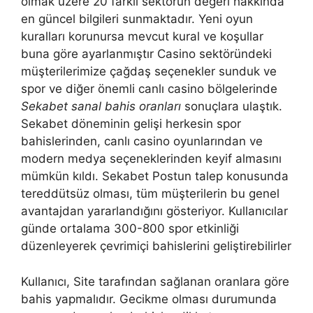
olmak üzere 20 farklı sektörün değeri hakkında
en güncel bilgileri sunmaktadır. Yeni oyun
kuralları korunursa mevcut kural ve koşullar
buna göre ayarlanmıştır Casino sektöründeki
müşterilerimize çağdaş seçenekler sunduk ve
spor ve diğer önemli canlı casino bölgelerinde
Sekabet sanal bahis oranları
sonuçlara ulaştık.
Sekabet döneminin gelişi herkesin spor
bahislerinden, canlı casino oyunlarından ve
modern medya seçeneklerinden keyif almasını
mümkün kıldı. Sekabet Postun talep konusunda
tereddütsüz olması, tüm müşterilerin bu genel
avantajdan yararlandığını gösteriyor. Kullanıcılar
günde ortalama 300-800 spor etkinliği
düzenleyerek çevrimiçi bahislerini geliştirebilirler
Kullanıcı, Site tarafından sağlanan oranlara göre
bahis yapmalıdır. Gecikme olması durumunda