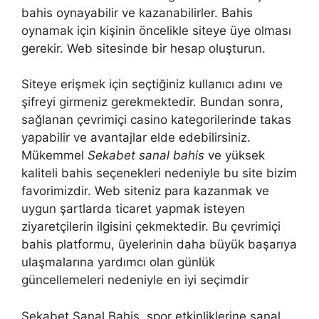
bahis oynayabilir ve kazanabilirler. Bahis
oynamak için kişinin öncelikle siteye üye olması
gerekir. Web sitesinde bir hesap oluşturun.
Siteye erişmek için seçtiğiniz kullanıcı adını ve
şifreyi girmeniz gerekmektedir. Bundan sonra,
sağlanan çevrimiçi casino kategorilerinde takas
yapabilir ve avantajlar elde edebilirsiniz.
Mükemmel
Sekabet sanal bahis
ve yüksek
kaliteli bahis seçenekleri nedeniyle bu site bizim
favorimizdir. Web siteniz para kazanmak ve
uygun şartlarda ticaret yapmak isteyen
ziyaretçilerin ilgisini çekmektedir. Bu çevrimiçi
bahis platformu, üyelerinin daha büyük başarıya
ulaşmalarına yardımcı olan günlük
güncellemeleri nedeniyle en iyi seçimdir
Sekabet Sanal Bahis, spor etkinliklerine sanal