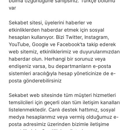
bulma özgürlüğüne sahipsiniz. Türkçe bölümü
var
Sekabet sitesi, üyelerini haberler ve
etkinliklerden haberdar etmek için sosyal
hesapları kullanıyor. Bizi Twitter, Instagram,
YouTube, Google ve Facebook’ta takip ederek
web sitemiz, etkinliklerimiz ve duyurularımızdan
haberdar olun. Herhangi bir sorunuz veya
endişeniz varsa, bu departmanların e-posta
sistemleri aracılığıyla hesap yöneticinize de e-
posta gönderebilirsiniz
Sekabet web sitesinde tüm müşteri hizmetleri
temsilcileri için geçerli olan tüm iletişim kanalları
listelenmektedir. Canlı destek hattımız, sosyal
medya hesaplarımız veya vermiş olduğumuz e-
posta adresimiz üzerinden bizimle iletişime