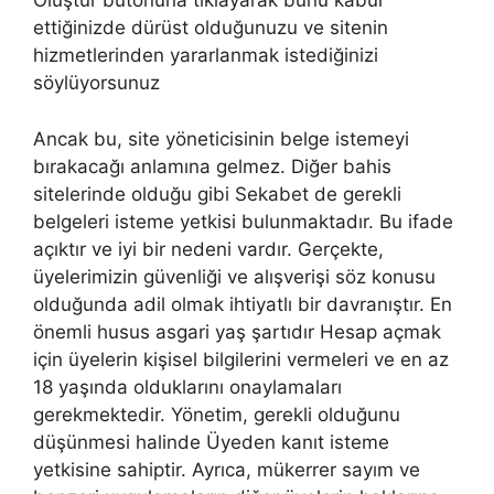
Oluştur butonuna tıklayarak bunu kabul
ettiğinizde dürüst olduğunuzu ve sitenin
hizmetlerinden yararlanmak istediğinizi
söylüyorsunuz
Ancak bu, site yöneticisinin belge istemeyi
bırakacağı anlamına gelmez. Diğer bahis
sitelerinde olduğu gibi Sekabet de gerekli
belgeleri isteme yetkisi bulunmaktadır. Bu ifade
açıktır ve iyi bir nedeni vardır. Gerçekte,
üyelerimizin güvenliği ve alışverişi söz konusu
olduğunda adil olmak ihtiyatlı bir davranıştır. En
önemli husus asgari yaş şartıdır Hesap açmak
için üyelerin kişisel bilgilerini vermeleri ve en az
18 yaşında olduklarını onaylamaları
gerekmektedir. Yönetim, gerekli olduğunu
düşünmesi halinde Üyeden kanıt isteme
yetkisine sahiptir. Ayrıca, mükerrer sayım ve