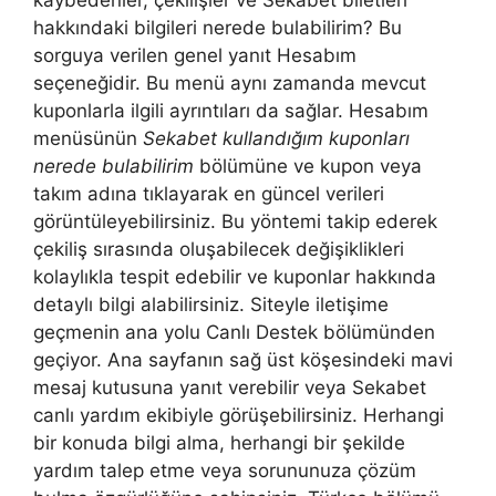
kaybedenler, çekilişler ve Sekabet biletleri
hakkındaki bilgileri nerede bulabilirim? Bu
sorguya verilen genel yanıt Hesabım
seçeneğidir. Bu menü aynı zamanda mevcut
kuponlarla ilgili ayrıntıları da sağlar. Hesabım
menüsünün
Sekabet kullandığım kuponları
nerede bulabilirim
bölümüne ve kupon veya
takım adına tıklayarak en güncel verileri
görüntüleyebilirsiniz. Bu yöntemi takip ederek
çekiliş sırasında oluşabilecek değişiklikleri
kolaylıkla tespit edebilir ve kuponlar hakkında
detaylı bilgi alabilirsiniz. Siteyle iletişime
geçmenin ana yolu Canlı Destek bölümünden
geçiyor. Ana sayfanın sağ üst köşesindeki mavi
mesaj kutusuna yanıt verebilir veya Sekabet
canlı yardım ekibiyle görüşebilirsiniz. Herhangi
bir konuda bilgi alma, herhangi bir şekilde
yardım talep etme veya sorununuza çözüm