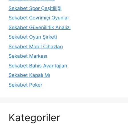
Sekabet Spor Çeşitliliği
Sekabet Çevrimiçi Oyunlar
Sekabet Güvenilirlik Analizi
Sekabet Oyun Şirketi
Sekabet Mobil Cihazları
Sekabet Markası
Sekabet Bahis Avantajları
Sekabet Kapalı Mı
Sekabet Poker
Kategoriler