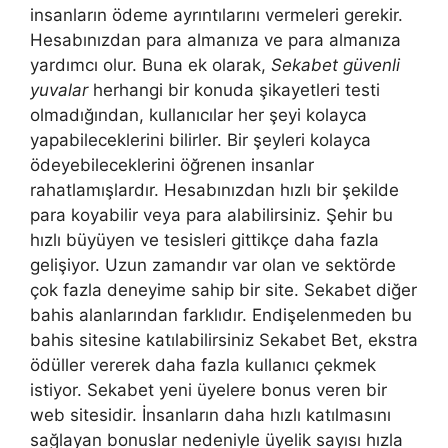
insanların ödeme ayrıntılarını vermeleri gerekir.
Hesabınızdan para almanıza ve para almanıza
yardımcı olur. Buna ek olarak,
Sekabet güvenli
yuvalar
herhangi bir konuda şikayetleri testi
olmadığından, kullanıcılar her şeyi kolayca
yapabileceklerini bilirler. Bir şeyleri kolayca
ödeyebileceklerini öğrenen insanlar
rahatlamışlardır. Hesabınızdan hızlı bir şekilde
para koyabilir veya para alabilirsiniz. Şehir bu
hızlı büyüyen ve tesisleri gittikçe daha fazla
gelişiyor. Uzun zamandır var olan ve sektörde
çok fazla deneyime sahip bir site. Sekabet diğer
bahis alanlarından farklıdır. Endişelenmeden bu
bahis sitesine katılabilirsiniz Sekabet Bet, ekstra
ödüller vererek daha fazla kullanıcı çekmek
istiyor. Sekabet yeni üyelere bonus veren bir
web sitesidir. İnsanların daha hızlı katılmasını
sağlayan bonuslar nedeniyle üyelik sayısı hızla