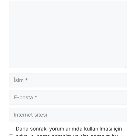
Yorum
İsim
E-
posta
İnternet
sitesi
Daha sonraki yorumlarımda kullanılması için