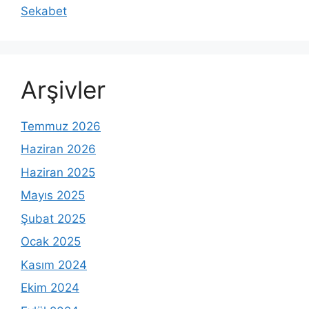
Sekabet
Arşivler
Temmuz 2026
Haziran 2026
Haziran 2025
Mayıs 2025
Şubat 2025
Ocak 2025
Kasım 2024
Ekim 2024