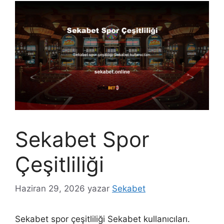
Sekabet Spor
Çeşitliliği
Haziran 29, 2026
yazar
Sekabet
Sekabet spor çeşitliliği Sekabet kullanıcıları.