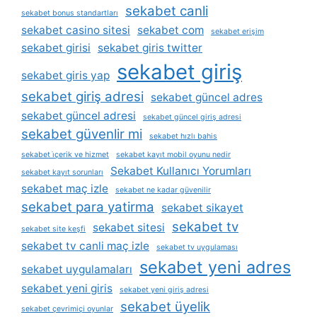
sekabet canli
sekabet bonus standartları
sekabet casino sitesi
sekabet com
sekabet erişim
sekabet girisi
sekabet giris twitter
sekabet giriş
sekabet giris yap
sekabet giriş adresi
sekabet güncel adres
sekabet güncel adresi
sekabet güncel giriş adresi
sekabet güvenlir mi
sekabet hızlı bahis
sekabet i̇çerik ve hizmet
sekabet kayıt mobil oyunu nedir
Sekabet Kullanıcı Yorumları
sekabet kayıt sorunları
sekabet maç izle
sekabet ne kadar güvenilir
sekabet para yatirma
sekabet sikayet
sekabet tv
sekabet sitesi
sekabet site keşfi
sekabet tv canli maç izle
sekabet tv uygulaması
sekabet yeni adres
sekabet uygulamaları
sekabet yeni giris
sekabet yeni giriş adresi
sekabet üyelik
sekabet çevrimiçi oyunlar