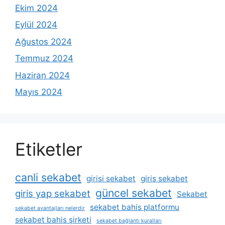
Ekim 2024
Eylül 2024
Ağustos 2024
Temmuz 2024
Haziran 2024
Mayıs 2024
Etiketler
canli sekabet
girisi sekabet
giris sekabet
güncel sekabet
giris yap sekabet
Sekabet
sekabet bahis platformu
sekabet avantajları nelerdir
sekabet bahis şirketi
sekabet bağlantı kuralları