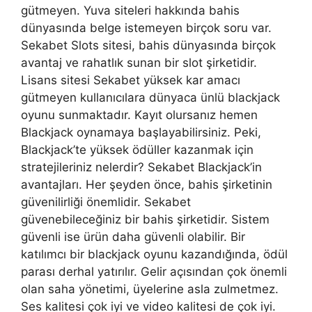
gütmeyen. Yuva siteleri hakkında bahis
dünyasında belge istemeyen birçok soru var.
Sekabet Slots sitesi, bahis dünyasında birçok
avantaj ve rahatlık sunan bir slot şirketidir.
Lisans sitesi Sekabet yüksek kar amacı
gütmeyen kullanıcılara dünyaca ünlü blackjack
oyunu sunmaktadır. Kayıt olursanız hemen
Blackjack oynamaya başlayabilirsiniz. Peki,
Blackjack’te yüksek ödüller kazanmak için
stratejileriniz nelerdir? Sekabet Blackjack’in
avantajları. Her şeyden önce, bahis şirketinin
güvenilirliği önemlidir. Sekabet
güvenebileceğiniz bir bahis şirketidir. Sistem
güvenli ise ürün daha güvenli olabilir. Bir
katılımcı bir blackjack oyunu kazandığında, ödül
parası derhal yatırılır. Gelir açısından çok önemli
olan saha yönetimi, üyelerine asla zulmetmez.
Ses kalitesi çok iyi ve video kalitesi de çok iyi.