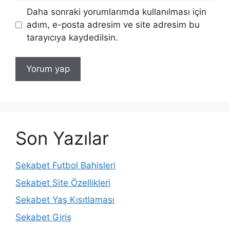
Daha sonraki yorumlarımda kullanılması için
adım, e-posta adresim ve site adresim bu
tarayıcıya kaydedilsin.
Son Yazılar
Sekabet Futbol Bahisleri
Sekabet Site Özellikleri
Sekabet Yaş Kısıtlaması
Sekabet Giriş