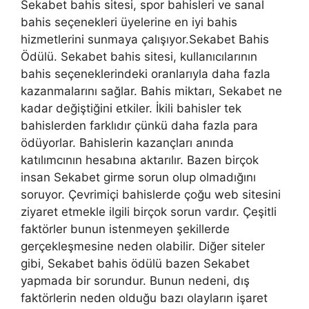
Sekabet bahis sitesi, spor bahisleri ve sanal
bahis seçenekleri üyelerine en iyi bahis
hizmetlerini sunmaya çalışıyor.Sekabet Bahis
Ödülü. Sekabet bahis sitesi, kullanıcılarının
bahis seçeneklerindeki oranlarıyla daha fazla
kazanmalarını sağlar. Bahis miktarı, Sekabet ne
kadar değiştiğini etkiler. İkili bahisler tek
bahislerden farklıdır çünkü daha fazla para
ödüyorlar. Bahislerin kazançları anında
katılımcının hesabına aktarılır. Bazen birçok
insan Sekabet girme sorun olup olmadığını
soruyor. Çevrimiçi bahislerde çoğu web sitesini
ziyaret etmekle ilgili birçok sorun vardır. Çeşitli
faktörler bunun istenmeyen şekillerde
gerçekleşmesine neden olabilir. Diğer siteler
gibi, Sekabet bahis ödülü bazen Sekabet
yapmada bir sorundur. Bunun nedeni, dış
faktörlerin neden olduğu bazı olayların işaret