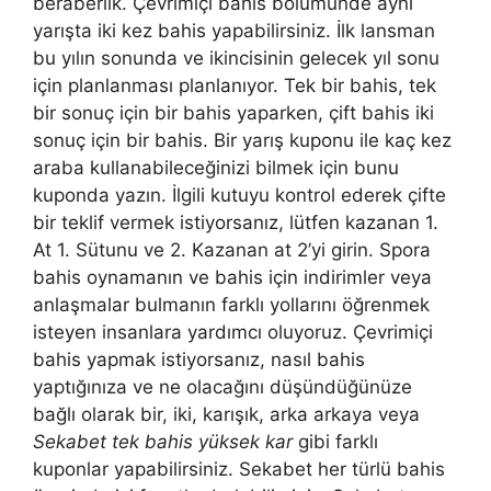
beraberlik. Çevrimiçi bahis bölümünde aynı
yarışta iki kez bahis yapabilirsiniz. İlk lansman
bu yılın sonunda ve ikincisinin gelecek yıl sonu
için planlanması planlanıyor. Tek bir bahis, tek
bir sonuç için bir bahis yaparken, çift bahis iki
sonuç için bir bahis. Bir yarış kuponu ile kaç kez
araba kullanabileceğinizi bilmek için bunu
kuponda yazın. İlgili kutuyu kontrol ederek çifte
bir teklif vermek istiyorsanız, lütfen kazanan 1.
At 1. Sütunu ve 2. Kazanan at 2’yi girin. Spora
bahis oynamanın ve bahis için indirimler veya
anlaşmalar bulmanın farklı yollarını öğrenmek
isteyen insanlara yardımcı oluyoruz. Çevrimiçi
bahis yapmak istiyorsanız, nasıl bahis
yaptığınıza ve ne olacağını düşündüğünüze
bağlı olarak bir, iki, karışık, arka arkaya veya
Sekabet tek bahis yüksek kar
gibi farklı
kuponlar yapabilirsiniz. Sekabet her türlü bahis