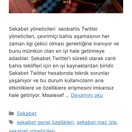
Sekabet yöneticileri seobahis Twitter
yöneticileri, çevrimiçi bahis aşamasının her
zaman ilgi çekici olması gerektiğine inanıyor ve
bunu mümkün olan en iyi hale getirmeye
adadılar. Sekabet Twitter’ı sürekli olarak canlı
bahis teklifleri için en iyi kaynaklardan biridir.
Sekabet Twitter hesabında teknik sorunlar
yaşanıyor ve bu durum kullanıcıların ana
etkinliklere ve özelliklere erişmesini imkansız
hale getiriyor. Maalesef …
Devamını oku
Kategoriler
Sekabet
Etiketler
sekabet genel özellikleri
,
sekabet maç izle
,
sekabet yöneticileri