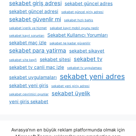
sekabet giriş adresi
sekabet güncel adres
sekabet güncel adresi
sekabet güncel giriş adresi
sekabet güvenlir mi
sekabet hızlı bahis
sekabet i̇çerik ve hizmet
sekabet kayıt mobil oyunu nedir
Sekabet Kullanıcı Yorumları
sekabet kayıt sorunları
sekabet maç izle
sekabet ne kadar güvenilir
sekabet para yatirma
sekabet sikayet
sekabet tv
sekabet sitesi
sekabet site keşfi
sekabet tv canli maç izle
sekabet tv uygulaması
sekabet yeni adres
sekabet uygulamaları
sekabet yeni giris
sekabet yeni giriş adresi
sekabet üyelik
sekabet çevrimiçi oyunlar
yeni giris sekabet
Avrasya'nın en büyük reklam platformunda olmak için