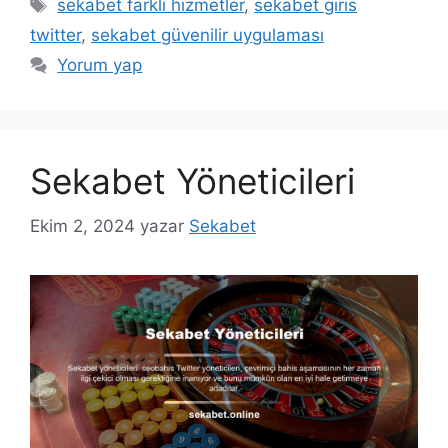
Etiketler
sekabet farklı hizmetler
,
sekabet giris
twitter
,
sekabet güvenilir uygulaması
Yorum yap
Sekabet Yöneticileri
Ekim 2, 2024
yazar
Sekabet