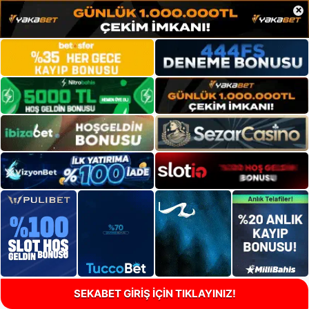
×
SEKABET GİRİŞ İÇİN TIKLAYINIZ!