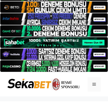
İçeriğe
atla
Menü