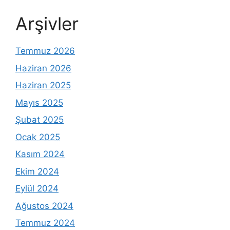
Arşivler
Temmuz 2026
Haziran 2026
Haziran 2025
Mayıs 2025
Şubat 2025
Ocak 2025
Kasım 2024
Ekim 2024
Eylül 2024
Ağustos 2024
Temmuz 2024