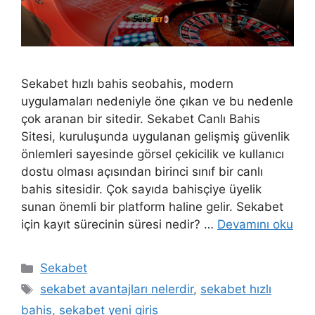
Sekabet hızlı bahis seobahis, modern
uygulamaları nedeniyle öne çıkan ve bu nedenle
çok aranan bir sitedir. Sekabet Canlı Bahis
Sitesi, kuruluşunda uygulanan gelişmiş güvenlik
önlemleri sayesinde görsel çekicilik ve kullanıcı
dostu olması açısından birinci sınıf bir canlı
bahis sitesidir. Çok sayıda bahisçiye üyelik
sunan önemli bir platform haline gelir. Sekabet
için kayıt sürecinin süresi nedir? …
Devamını oku
Kategoriler
Sekabet
Etiketler
sekabet avantajları nelerdir
,
sekabet hızlı
bahis
,
sekabet yeni giris