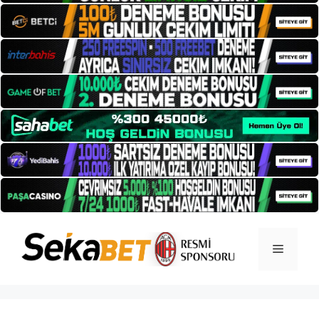
İçeriğe
atla
Menü