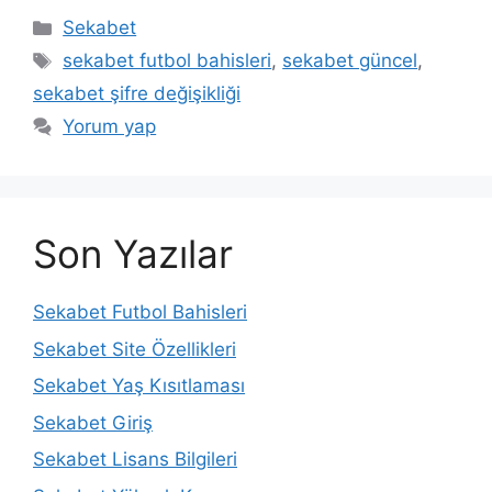
Kategoriler
Sekabet
Etiketler
sekabet futbol bahisleri
,
sekabet güncel
,
sekabet şifre değişikliği
Yorum yap
Son Yazılar
Sekabet Futbol Bahisleri
Sekabet Site Özellikleri
Sekabet Yaş Kısıtlaması
Sekabet Giriş
Sekabet Lisans Bilgileri