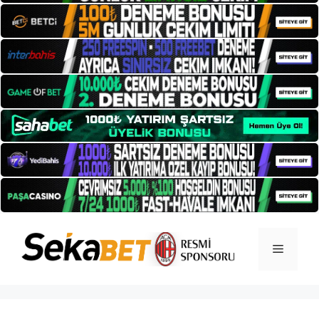
İçeriğe
atla
Menü