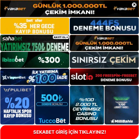
×
SEKABET GİRİŞ İÇİN TIKLAYINIZ!