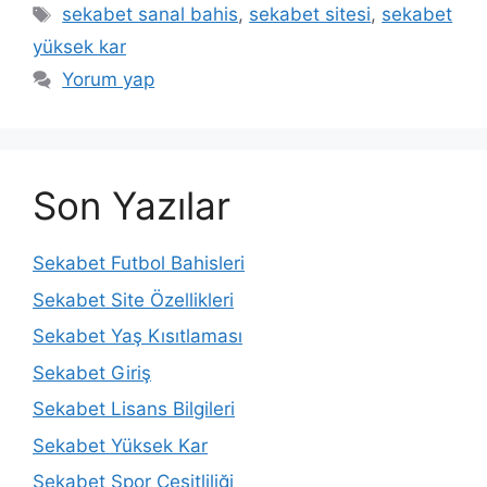
Etiketler
sekabet sanal bahis
,
sekabet sitesi
,
sekabet
yüksek kar
Yorum yap
Son Yazılar
Sekabet Futbol Bahisleri
Sekabet Site Özellikleri
Sekabet Yaş Kısıtlaması
Sekabet Giriş
Sekabet Lisans Bilgileri
Sekabet Yüksek Kar
Sekabet Spor Çeşitliliği