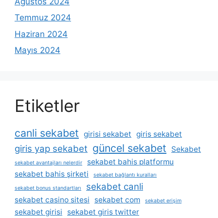
Ağustos 2024
Temmuz 2024
Haziran 2024
Mayıs 2024
Etiketler
canli sekabet
girisi sekabet
giris sekabet
güncel sekabet
giris yap sekabet
Sekabet
sekabet bahis platformu
sekabet avantajları nelerdir
sekabet bahis şirketi
sekabet bağlantı kuralları
sekabet canli
sekabet bonus standartları
sekabet casino sitesi
sekabet com
sekabet erişim
sekabet girisi
sekabet giris twitter