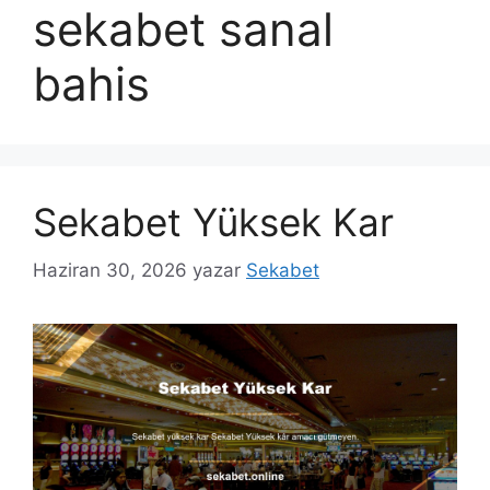
sekabet sanal
bahis
Sekabet Yüksek Kar
Haziran 30, 2026
yazar
Sekabet