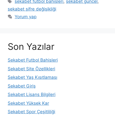
Etiketler
sekabet futbol bahisleri
,
sekabet güncel
,
sekabet şifre değişikliği
Yorum yap
Son Yazılar
Sekabet Futbol Bahisleri
Sekabet Site Özellikleri
Sekabet Yaş Kısıtlaması
Sekabet Giriş
Sekabet Lisans Bilgileri
Sekabet Yüksek Kar
Sekabet Spor Çeşitliliği