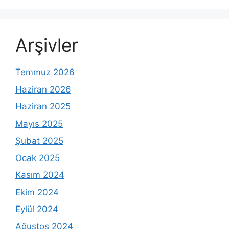
Arşivler
Temmuz 2026
Haziran 2026
Haziran 2025
Mayıs 2025
Şubat 2025
Ocak 2025
Kasım 2024
Ekim 2024
Eylül 2024
Ağustos 2024