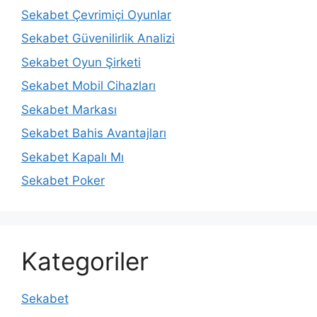
Sekabet Çevrimiçi Oyunlar
Sekabet Güvenilirlik Analizi
Sekabet Oyun Şirketi
Sekabet Mobil Cihazları
Sekabet Markası
Sekabet Bahis Avantajları
Sekabet Kapalı Mı
Sekabet Poker
Kategoriler
Sekabet