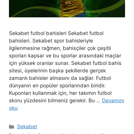
Sekabet futbol bahisleri Sekabet futbol
bahisleri. Sekabet spor bahisleriyle
ilgilenmesine rağmen, bahisçiler çok çeşitli
sporları kapsar ve bu sporlar arasındaki maçlar
için yüksek oranlar sunar. Sekabet futbol bahis
sitesi, üyelerinin başka şekillerde gerçek
zamanlı bahisler almasını da sağlar. Futbol
dünyanın en popüler sporlarından biridir.
Kuponları kullanmak için, her takımın futbol
skoru yüzdesini bilmeniz gerekir. Bu …
Devamını
oku
Kategoriler
Sekabet