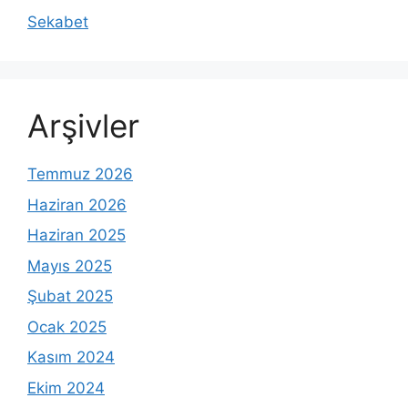
Sekabet
Arşivler
Temmuz 2026
Haziran 2026
Haziran 2025
Mayıs 2025
Şubat 2025
Ocak 2025
Kasım 2024
Ekim 2024