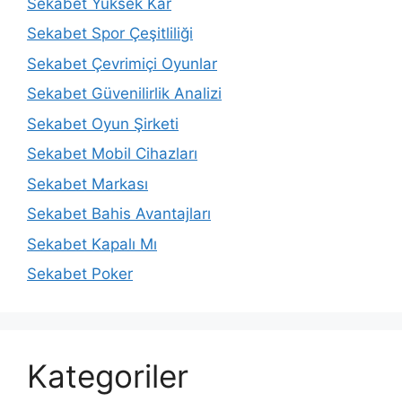
Sekabet Yüksek Kar
Sekabet Spor Çeşitliliği
Sekabet Çevrimiçi Oyunlar
Sekabet Güvenilirlik Analizi
Sekabet Oyun Şirketi
Sekabet Mobil Cihazları
Sekabet Markası
Sekabet Bahis Avantajları
Sekabet Kapalı Mı
Sekabet Poker
Kategoriler