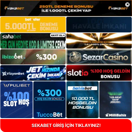
×
SEKABET GİRİŞ İÇİN TIKLAYINIZ!