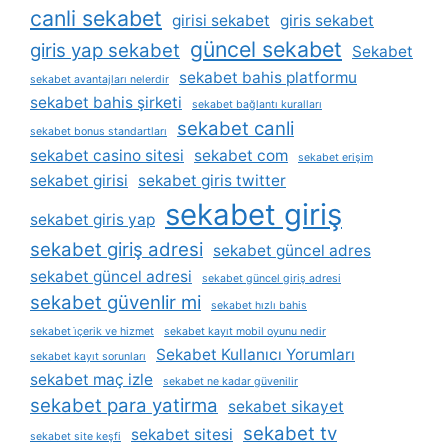
canli sekabet
girisi sekabet
giris sekabet
güncel sekabet
giris yap sekabet
Sekabet
sekabet bahis platformu
sekabet avantajları nelerdir
sekabet bahis şirketi
sekabet bağlantı kuralları
sekabet canli
sekabet bonus standartları
sekabet casino sitesi
sekabet com
sekabet erişim
sekabet girisi
sekabet giris twitter
sekabet giriş
sekabet giris yap
sekabet giriş adresi
sekabet güncel adres
sekabet güncel adresi
sekabet güncel giriş adresi
sekabet güvenlir mi
sekabet hızlı bahis
sekabet i̇çerik ve hizmet
sekabet kayıt mobil oyunu nedir
Sekabet Kullanıcı Yorumları
sekabet kayıt sorunları
sekabet maç izle
sekabet ne kadar güvenilir
sekabet para yatirma
sekabet sikayet
sekabet tv
sekabet sitesi
sekabet site keşfi