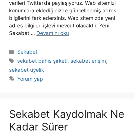
verileri Twitter’da paylaşıyoruz. Web sitemizi
konumlara eklediğinizde güncellenmiş adres
bilgilerini fark edersiniz. Web sitemizde yeni
adres bilgileri işlevi mevcut olacaktır. Yeni
Sekabet …
Devamını oku
Kategoriler
Sekabet
Etiketler
sekabet bahis şirketi
,
sekabet erişim
,
sekabet üyelik
Yorum yap
Sekabet Kaydolmak Ne
Kadar Sürer