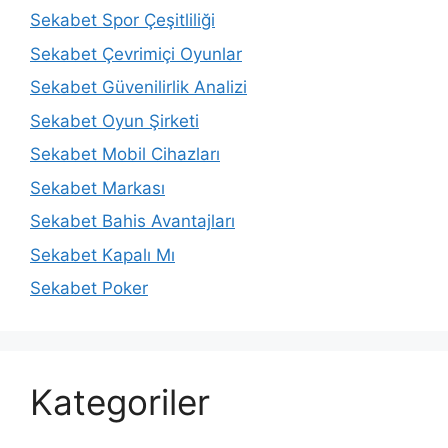
Sekabet Spor Çeşitliliği
Sekabet Çevrimiçi Oyunlar
Sekabet Güvenilirlik Analizi
Sekabet Oyun Şirketi
Sekabet Mobil Cihazları
Sekabet Markası
Sekabet Bahis Avantajları
Sekabet Kapalı Mı
Sekabet Poker
Kategoriler