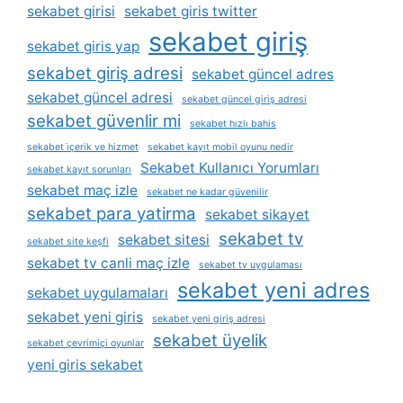
sekabet girisi
sekabet giris twitter
sekabet giriş
sekabet giris yap
sekabet giriş adresi
sekabet güncel adres
sekabet güncel adresi
sekabet güncel giriş adresi
sekabet güvenlir mi
sekabet hızlı bahis
sekabet i̇çerik ve hizmet
sekabet kayıt mobil oyunu nedir
Sekabet Kullanıcı Yorumları
sekabet kayıt sorunları
sekabet maç izle
sekabet ne kadar güvenilir
sekabet para yatirma
sekabet sikayet
sekabet tv
sekabet sitesi
sekabet site keşfi
sekabet tv canli maç izle
sekabet tv uygulaması
sekabet yeni adres
sekabet uygulamaları
sekabet yeni giris
sekabet yeni giriş adresi
sekabet üyelik
sekabet çevrimiçi oyunlar
yeni giris sekabet