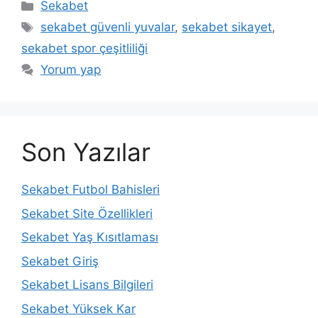
Kategoriler
Sekabet
Etiketler
sekabet güvenli yuvalar
,
sekabet sikayet
,
sekabet spor çeşitliliği
Yorum yap
Son Yazılar
Sekabet Futbol Bahisleri
Sekabet Site Özellikleri
Sekabet Yaş Kısıtlaması
Sekabet Giriş
Sekabet Lisans Bilgileri
Sekabet Yüksek Kar