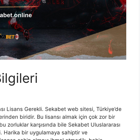
lgileri
ası Lisans Gerekli. Sekabet web sitesi, Türkiye’de
erinden biridir. Bu lisansı almak için çok zor bir
u zorluklar karşısında bile Sekabet Uluslararası
i. Harika bir uygulamaya sahiptir ve