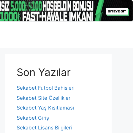
Son Yazılar
Sekabet Futbol Bahisleri
Sekabet Site Özellikleri
Sekabet Yaş Kısıtlaması
Sekabet Giriş
Sekabet Lisans Bilgileri