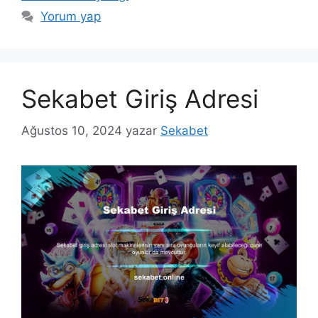
Yorum yap
Sekabet Giriş Adresi
Ağustos 10, 2024
yazar
Sekabet