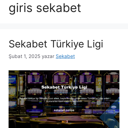
giris sekabet
Sekabet Türkiye Ligi
Şubat 1, 2025
yazar
Sekabet