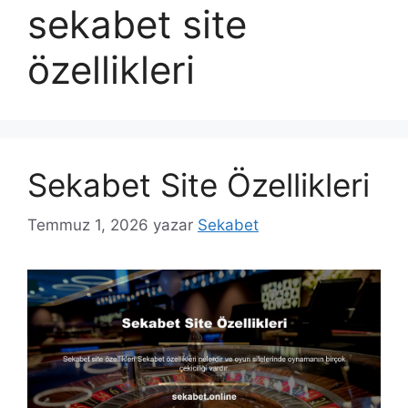
sekabet site
özellikleri
Sekabet Site Özellikleri
Temmuz 1, 2026
yazar
Sekabet