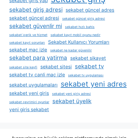
sekabet giris yap
sekabet giriş adresi
sekabet güncel adres
sekabet güncel adresi
sekabet güncel giriş adresi
sekabet güvenlir mi
sekabet hızlı bahis
sekabet i̇çerik ve hizmet
sekabet kayıt mobil oyunu nedir
Sekabet Kullanıcı Yorumları
sekabet kayıt sorunları
sekabet maç izle
sekabet ne kadar güvenilir
sekabet para yatirma
sekabet sikayet
sekabet tv
sekabet sitesi
sekabet site keşfi
sekabet tv canli maç izle
sekabet tv uygulaması
sekabet yeni adres
sekabet uygulamaları
sekabet yeni giris
sekabet yeni giriş adresi
sekabet üyelik
sekabet çevrimiçi oyunlar
yeni giris sekabet