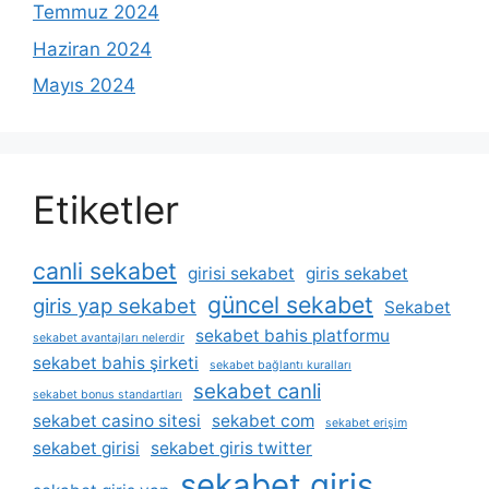
Temmuz 2024
Haziran 2024
Mayıs 2024
Etiketler
canli sekabet
girisi sekabet
giris sekabet
güncel sekabet
giris yap sekabet
Sekabet
sekabet bahis platformu
sekabet avantajları nelerdir
sekabet bahis şirketi
sekabet bağlantı kuralları
sekabet canli
sekabet bonus standartları
sekabet casino sitesi
sekabet com
sekabet erişim
sekabet girisi
sekabet giris twitter
sekabet giriş