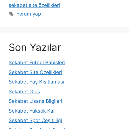
sekabet site özellikleri
Yorum yap
Son Yazılar
Sekabet Futbol Bahisleri
Sekabet Site Özellikleri
Sekabet Yaş Kısıtlaması
Sekabet Giriş
Sekabet Lisans Bilgileri
Sekabet Yüksek Kar
Sekabet Spor Çeşitliliği