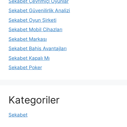
Sekabet Çevrimiçi Oyunlar
Sekabet Güvenilirlik Analizi
Sekabet Oyun Şirketi
Sekabet Mobil Cihazları
Sekabet Markası
Sekabet Bahis Avantajları
Sekabet Kapalı Mı
Sekabet Poker
Kategoriler
Sekabet