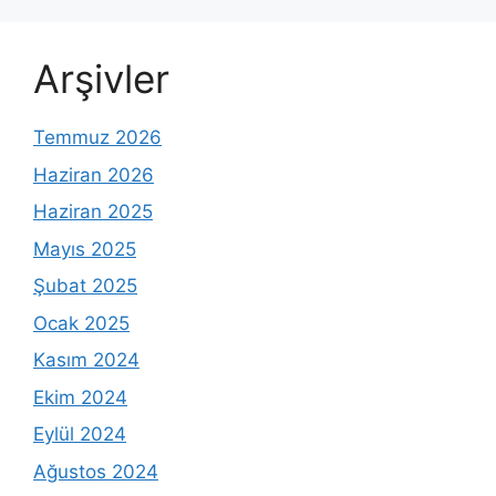
Arşivler
Temmuz 2026
Haziran 2026
Haziran 2025
Mayıs 2025
Şubat 2025
Ocak 2025
Kasım 2024
Ekim 2024
Eylül 2024
Ağustos 2024