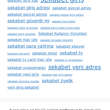
sekabet giris yap
sekabet giriş adresi
sekabet güncel adres
sekabet güncel adresi
sekabet güncel giriş adresi
sekabet güvenlir mi
sekabet hızlı bahis
sekabet i̇çerik ve hizmet
sekabet kayıt mobil oyunu nedir
Sekabet Kullanıcı Yorumları
sekabet kayıt sorunları
sekabet maç izle
sekabet ne kadar güvenilir
sekabet para yatirma
sekabet sikayet
sekabet tv
sekabet sitesi
sekabet site keşfi
sekabet tv canli maç izle
sekabet tv uygulaması
sekabet yeni adres
sekabet uygulamaları
sekabet yeni giris
sekabet yeni giriş adresi
sekabet üyelik
sekabet çevrimiçi oyunlar
yeni giris sekabet