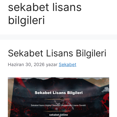
sekabet lisans
bilgileri
Sekabet Lisans Bilgileri
Haziran 30, 2026
yazar
Sekabet