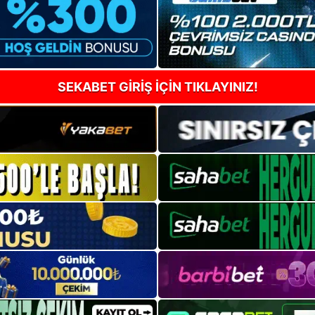
SEKABET GİRİŞ İÇİN TIKLAYINIZ!