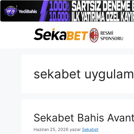
İçeriğe
atla
sekabet uygulam
Sekabet Bahis Avanta
Haziran 25, 2026
yazar
Sekabet