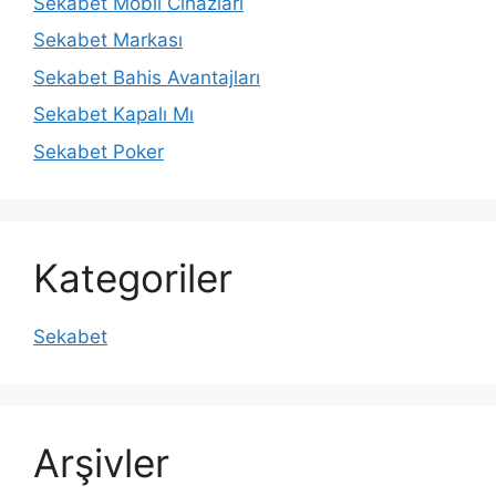
Sekabet Mobil Cihazları
Sekabet Markası
Sekabet Bahis Avantajları
Sekabet Kapalı Mı
Sekabet Poker
Kategoriler
Sekabet
Arşivler