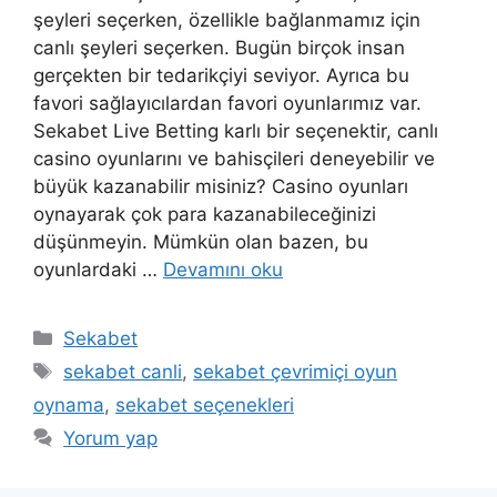
şeyleri seçerken, özellikle bağlanmamız için
canlı şeyleri seçerken. Bugün birçok insan
gerçekten bir tedarikçiyi seviyor. Ayrıca bu
favori sağlayıcılardan favori oyunlarımız var.
Sekabet Live Betting karlı bir seçenektir, canlı
casino oyunlarını ve bahisçileri deneyebilir ve
büyük kazanabilir misiniz? Casino oyunları
oynayarak çok para kazanabileceğinizi
düşünmeyin. Mümkün olan bazen, bu
oyunlardaki …
Devamını oku
Kategoriler
Sekabet
Etiketler
sekabet canli
,
sekabet çevrimiçi oyun
oynama
,
sekabet seçenekleri
Yorum yap