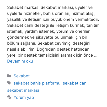
Sekabet markası Sekabet markası, üyeler ve
üyelerle hizmetler, bahis oranları, hizmet akışı,
yasallık ve iletişim için büyük önem vermektedir.
Sekabet canlı desteği ile iletişim kurmak, tanıtım
istemek, yardım istemek, yorum ve öneriler
göndermek ve şikayette bulunmak için bir
bölüm sağlanır. Sekabet çevrimiçi desteğini
nasıl alabilirim. Doğrudan destek hattından
yerel bir destek temsilcisini aramak için önce …
Devamını oku
Kategoriler
Sekabet
Etiketler
sekabet bahis platformu
,
sekabet canli
,
sekabet markası
Yorum yap