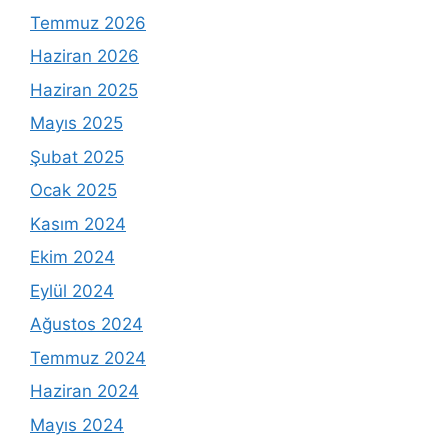
Temmuz 2026
Haziran 2026
Haziran 2025
Mayıs 2025
Şubat 2025
Ocak 2025
Kasım 2024
Ekim 2024
Eylül 2024
Ağustos 2024
Temmuz 2024
Haziran 2024
Mayıs 2024