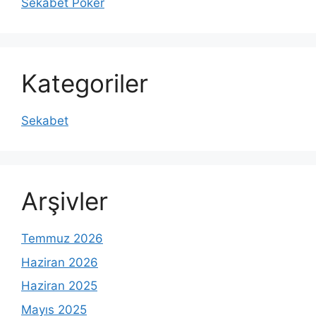
Sekabet Poker
Kategoriler
Sekabet
Arşivler
Temmuz 2026
Haziran 2026
Haziran 2025
Mayıs 2025