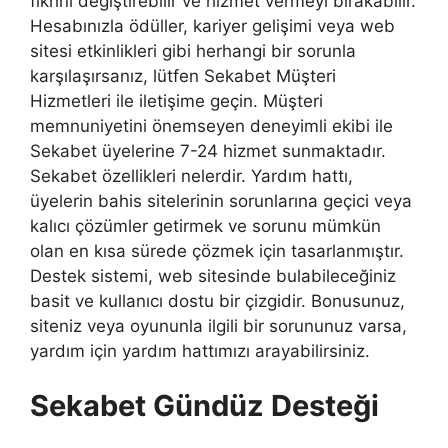
fikrini değiştirebilir ve hizmet vermeyi bırakabilir.
Hesabınızla ödüller, kariyer gelişimi veya web
sitesi etkinlikleri gibi herhangi bir sorunla
karşılaşırsanız, lütfen Sekabet Müşteri
Hizmetleri ile iletişime geçin. Müşteri
memnuniyetini önemseyen deneyimli ekibi ile
Sekabet üyelerine 7-24 hizmet sunmaktadır.
Sekabet özellikleri nelerdir. Yardım hattı,
üyelerin bahis sitelerinin sorunlarına geçici veya
kalıcı çözümler getirmek ve sorunu mümkün
olan en kısa sürede çözmek için tasarlanmıştır.
Destek sistemi, web sitesinde bulabileceğiniz
basit ve kullanıcı dostu bir çizgidir. Bonusunuz,
siteniz veya oyununla ilgili bir sorununuz varsa,
yardım için yardım hattımızı arayabilirsiniz.
Sekabet Gündüz Desteği