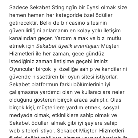
Sadece Sekabet Stinging’in bir üyesi olmak size
hemen hemen her kategoride özel ödüller
getirecektir. Belki de bir casino sitesinin
güvenilirliğini anlamanın en kolay yolu iletişim
kanalından geçer. Yardım almak ve bizi mutlu
etmek için
Sekabet üyelik avantajları
Müşteri
Hizmetleri ile her zaman, gece gündüz
istediğiniz zaman iletişime geçebilirsiniz
Oyuncular birçok iyi özelliğe sahip ve kendilerini
güvende hissettiren bir oyun sitesi istiyorlar.
Sekabet platformun farklı bölümlerinin iyi
çalışmasına yardımcı olan ve kullanıcılara neler
olduğunu gösteren birçok araca sahiptir. Olası
birçok kişi, müşterilere yardım etmek, sosyal
medyada olmak, etkinliklere sahip olmak ve
Sekabet ödülleri almak gibi iyi şeylere sahip
web siteleri istiyor. Sekabet Müşteri Hizmetleri