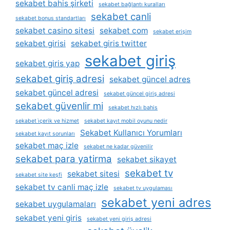
sekabet bahis şirketi
sekabet bağlantı kuralları
sekabet canli
sekabet bonus standartları
sekabet casino sitesi
sekabet com
sekabet erişim
sekabet girisi
sekabet giris twitter
sekabet giriş
sekabet giris yap
sekabet giriş adresi
sekabet güncel adres
sekabet güncel adresi
sekabet güncel giriş adresi
sekabet güvenlir mi
sekabet hızlı bahis
sekabet i̇çerik ve hizmet
sekabet kayıt mobil oyunu nedir
Sekabet Kullanıcı Yorumları
sekabet kayıt sorunları
sekabet maç izle
sekabet ne kadar güvenilir
sekabet para yatirma
sekabet sikayet
sekabet tv
sekabet sitesi
sekabet site keşfi
sekabet tv canli maç izle
sekabet tv uygulaması
sekabet yeni adres
sekabet uygulamaları
sekabet yeni giris
sekabet yeni giriş adresi