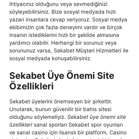
ihtiyacınız olduğunu veya sevmediğinizi
söyleyebilirsiniz. Bize sosyal medyada hızlı
yazan insanlara cevap veriyoruz. Sosyal medya
ekibimizin çok fazla deneyimi vardır ve birçok
insanın istediklerini hızlı bir şekilde almasına
yardımcı olabilir. Herhangi bir sorunuz veya
sorununuz varsa, Sekabet Müşteri Hizmetleri ile
sosyal medyada konuşabilirsiniz.
Sekabet Üye Önemi Site
Özellikleri
Sekabet üyelerini önemseyen bir şirkettir.
Unutarak, bunun güvenilir bir bahis sitesi
olduğunu söylemeliyiz.
Sekabet üye önemi site
özellikleri
sanal sporları Sekabet spor oyunları
ve sanal casino için lisanslı bir platform. Casino