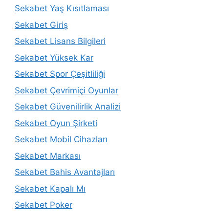
Sekabet Yaş Kısıtlaması
Sekabet Giriş
Sekabet Lisans Bilgileri
Sekabet Yüksek Kar
Sekabet Spor Çeşitliliği
Sekabet Çevrimiçi Oyunlar
Sekabet Güvenilirlik Analizi
Sekabet Oyun Şirketi
Sekabet Mobil Cihazları
Sekabet Markası
Sekabet Bahis Avantajları
Sekabet Kapalı Mı
Sekabet Poker