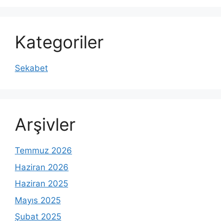
Kategoriler
Sekabet
Arşivler
Temmuz 2026
Haziran 2026
Haziran 2025
Mayıs 2025
Şubat 2025