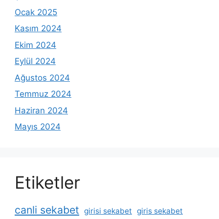
Ocak 2025
Kasım 2024
Ekim 2024
Eylül 2024
Ağustos 2024
Temmuz 2024
Haziran 2024
Mayıs 2024
Etiketler
canli sekabet
girisi sekabet
giris sekabet