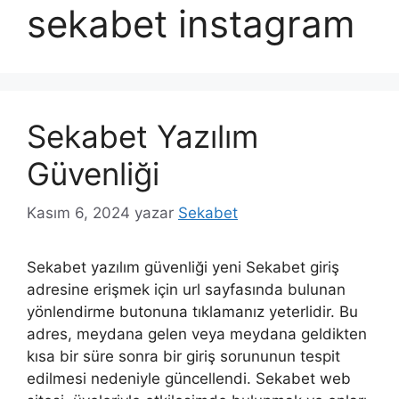
sekabet instagram
Sekabet Yazılım
Güvenliği
Kasım 6, 2024
yazar
Sekabet
Sekabet yazılım güvenliği yeni Sekabet giriş
adresine erişmek için url sayfasında bulunan
yönlendirme butonuna tıklamanız yeterlidir. Bu
adres, meydana gelen veya meydana geldikten
kısa bir süre sonra bir giriş sorununun tespit
edilmesi nedeniyle güncellendi. Sekabet web