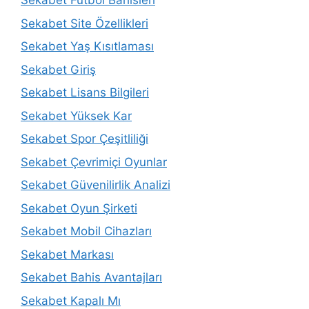
Sekabet Futbol Bahisleri
Sekabet Site Özellikleri
Sekabet Yaş Kısıtlaması
Sekabet Giriş
Sekabet Lisans Bilgileri
Sekabet Yüksek Kar
Sekabet Spor Çeşitliliği
Sekabet Çevrimiçi Oyunlar
Sekabet Güvenilirlik Analizi
Sekabet Oyun Şirketi
Sekabet Mobil Cihazları
Sekabet Markası
Sekabet Bahis Avantajları
Sekabet Kapalı Mı