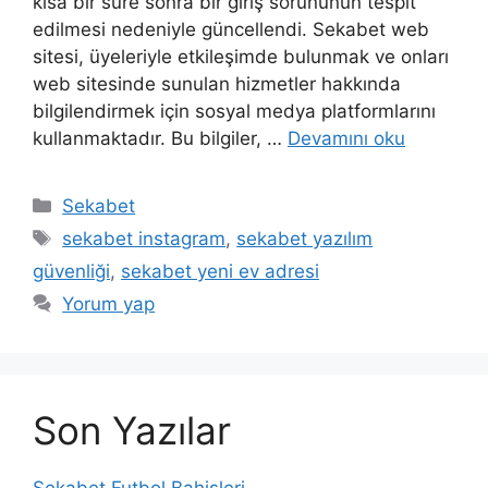
kısa bir süre sonra bir giriş sorununun tespit
edilmesi nedeniyle güncellendi. Sekabet web
sitesi, üyeleriyle etkileşimde bulunmak ve onları
web sitesinde sunulan hizmetler hakkında
bilgilendirmek için sosyal medya platformlarını
kullanmaktadır. Bu bilgiler, …
Devamını oku
Kategoriler
Sekabet
Etiketler
sekabet instagram
,
sekabet yazılım
güvenliği
,
sekabet yeni ev adresi
Yorum yap
Son Yazılar