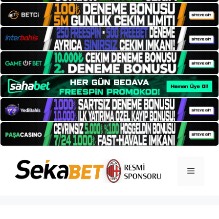
İçeriğe
atla
Menü