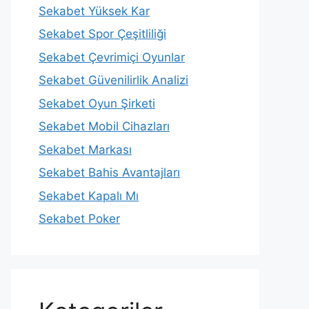
Sekabet Yüksek Kar
Sekabet Spor Çeşitliliği
Sekabet Çevrimiçi Oyunlar
Sekabet Güvenilirlik Analizi
Sekabet Oyun Şirketi
Sekabet Mobil Cihazları
Sekabet Markası
Sekabet Bahis Avantajları
Sekabet Kapalı Mı
Sekabet Poker