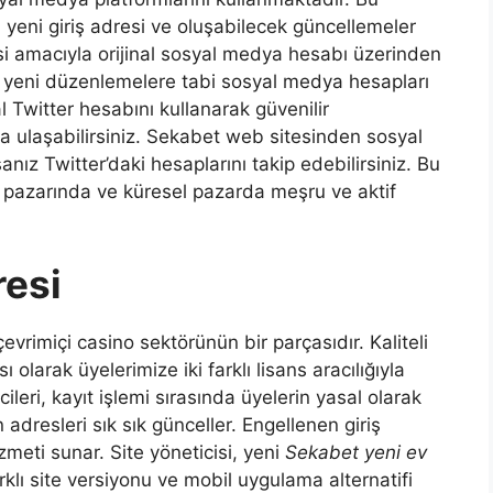
n yeni giriş adresi ve oluşabilecek güncellemeler
esi amacıyla orijinal sosyal medya hesabı üzerinden
n yeni düzenlemelere tabi sosyal medya hesapları
al Twitter hesabını kullanarak güvenilir
la ulaşabilirsiniz. Sekabet web sitesinden sosyal
nız Twitter’daki hesaplarını takip edebilirsiniz. Bu
ye pazarında ve küresel pazarda meşru ve aktif
resi
vrimiçi casino sektörünün bir parçasıdır. Kaliteli
olarak üyelerimize iki farklı lisans aracılığıyla
ileri, kayıt işlemi sırasında üyelerin yasal olarak
n adresleri sık sık günceller. Engellenen giriş
zmeti sunar. Site yöneticisi, yeni
Sekabet yeni ev
rklı site versiyonu ve mobil uygulama alternatifi