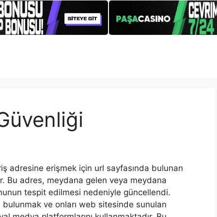
Güvenliği
riş adresine erişmek için url sayfasında bulunan
dir. Bu adres, meydana gelen veya meydana
rununun tespit edilmesi nedeniyle güncellendi.
e bulunmak ve onları web sitesinde sunulan
yal medya platformlarını kullanmaktadır. Bu