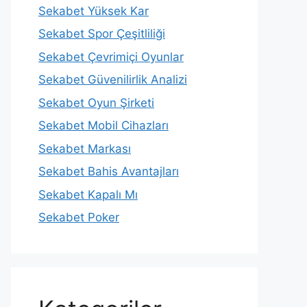
Sekabet Yüksek Kar
Sekabet Spor Çeşitliliği
Sekabet Çevrimiçi Oyunlar
Sekabet Güvenilirlik Analizi
Sekabet Oyun Şirketi
Sekabet Mobil Cihazları
Sekabet Markası
Sekabet Bahis Avantajları
Sekabet Kapalı Mı
Sekabet Poker