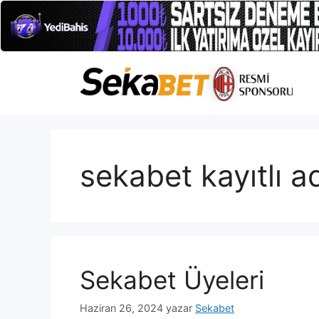
İçeriğe
atla
sekabet kayıtlı a
Sekabet Üyeleri
Haziran 26, 2024
yazar
Sekabet