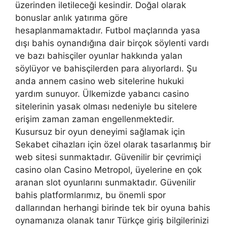
üzerinden iletileceği kesindir. Doğal olarak
bonuslar anlık yatırıma göre
hesaplanmamaktadır. Futbol maçlarında yasa
dışı bahis oynandığına dair birçok söylenti vardı
ve bazı bahisçiler oyunlar hakkında yalan
söylüyor ve bahisçilerden para alıyorlardı. Şu
anda annem casino web sitelerine hukuki
yardım sunuyor. Ülkemizde yabancı casino
sitelerinin yasak olması nedeniyle bu sitelere
erişim zaman zaman engellenmektedir.
Kusursuz bir oyun deneyimi sağlamak için
Sekabet cihazları için özel olarak tasarlanmış bir
web sitesi sunmaktadır. Güvenilir bir çevrimiçi
casino olan Casino Metropol, üyelerine en çok
aranan slot oyunlarını sunmaktadır. Güvenilir
bahis platformlarımız, bu önemli spor
dallarından herhangi birinde tek bir oyuna bahis
oynamanıza olanak tanır Türkçe giriş bilgilerinizi