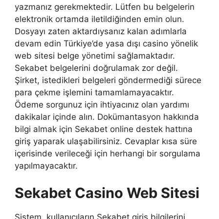
yazmanız gerekmektedir. Lütfen bu belgelerin
elektronik ortamda iletildiğinden emin olun.
Dosyayı zaten aktardıysanız kalan adımlarla
devam edin Türkiye’de yasa dışı casino yönelik
web sitesi belge yönetimi sağlamaktadır.
Sekabet belgelerini doğrulamak zor değil.
Şirket, istedikleri belgeleri göndermediği sürece
para çekme işlemini tamamlamayacaktır.
Ödeme sorgunuz için ihtiyacınız olan yardımı
dakikalar içinde alın. Dokümantasyon hakkında
bilgi almak için Sekabet online destek hattına
giriş yaparak ulaşabilirsiniz. Cevaplar kısa süre
içerisinde verileceği için herhangi bir sorgulama
yapılmayacaktır.
Sekabet Casino Web Sitesi
Sistem, kullanıcıların Sekabet giriş bilgilerini