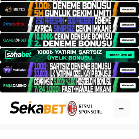
İçeriğe
atla
Menü