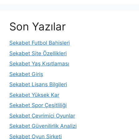
Son Yazılar
Sekabet Futbol Bahisleri
Sekabet Site Özellikleri
Sekabet Yaş Kısıtlaması
Sekabet Giriş
Sekabet Lisans Bilgileri
Sekabet Yüksek Kar
Sekabet Spor Çeşitliliği
Sekabet Çevrimiçi Oyunlar
Sekabet Güvenilirlik Analizi
Sekabet Oyun Şirketi