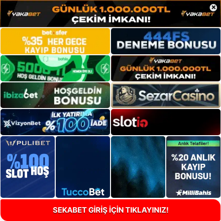
×
SEKABET GİRİŞ İÇİN TIKLAYINIZ!