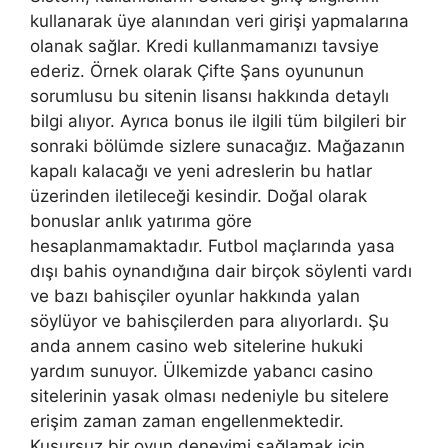
kullanarak üye alanından veri girişi yapmalarına
olanak sağlar. Kredi kullanmamanızı tavsiye
ederiz. Örnek olarak Çifte Şans oyununun
sorumlusu bu sitenin lisansı hakkında detaylı
bilgi alıyor. Ayrıca bonus ile ilgili tüm bilgileri bir
sonraki bölümde sizlere sunacağız. Mağazanın
kapalı kalacağı ve yeni adreslerin bu hatlar
üzerinden iletileceği kesindir. Doğal olarak
bonuslar anlık yatırıma göre
hesaplanmamaktadır. Futbol maçlarında yasa
dışı bahis oynandığına dair birçok söylenti vardı
ve bazı bahisçiler oyunlar hakkında yalan
söylüyor ve bahisçilerden para alıyorlardı. Şu
anda annem casino web sitelerine hukuki
yardım sunuyor. Ülkemizde yabancı casino
sitelerinin yasak olması nedeniyle bu sitelere
erişim zaman zaman engellenmektedir.
Kusursuz bir oyun deneyimi sağlamak için