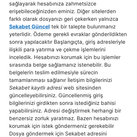
sağlayarak hesabınıza zahmetsizce
erişebileceğinizden eminiz. Diğer sitelerden
farklı olarak dosyanızı geri çekerken yalnızca
Sekabet Güncel
tek bir talepte bulunmanız
yeterlidir. Ödeme gerekli evraklar gönderildikten
sonra yapılacaktır Başlangıçta, giriş adresleriyle
ilişkili para yatırma ve çekme işlemlerini
inceledik. Hesabınızı korumak için bu işlemler
sırasında belge sağlamanız istenebilir. Bu
belgelerin teslim edilmesiyle sürecin
tamamlanması sağlanır İletişim bilgilerinizi
Sekabet kayıtlı adresi
web sitesinden
güncelleyebilirsiniz. Güncellenmiş giriş
bilgilerinizi girdikten sonra istediğiniz bahisi
yapabilirsiniz. Adresi değiştirmek herhangi bir
benzersiz zorluk yaratmaz. Bazen hesabınızı
korumak için istek göndermeniz gerekebilir
Dosya göndermek için Sekabet adresini