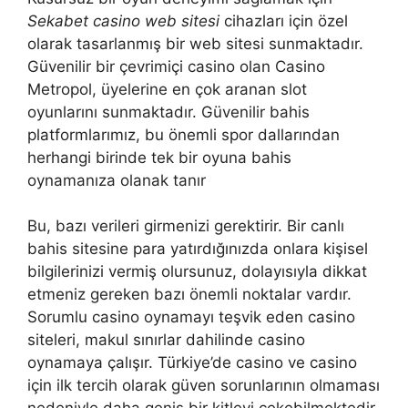
Sekabet casino web sitesi
cihazları için özel
olarak tasarlanmış bir web sitesi sunmaktadır.
Güvenilir bir çevrimiçi casino olan Casino
Metropol, üyelerine en çok aranan slot
oyunlarını sunmaktadır. Güvenilir bahis
platformlarımız, bu önemli spor dallarından
herhangi birinde tek bir oyuna bahis
oynamanıza olanak tanır
Bu, bazı verileri girmenizi gerektirir. Bir canlı
bahis sitesine para yatırdığınızda onlara kişisel
bilgilerinizi vermiş olursunuz, dolayısıyla dikkat
etmeniz gereken bazı önemli noktalar vardır.
Sorumlu casino oynamayı teşvik eden casino
siteleri, makul sınırlar dahilinde casino
oynamaya çalışır. Türkiye’de casino ve casino
için ilk tercih olarak güven sorunlarının olmaması