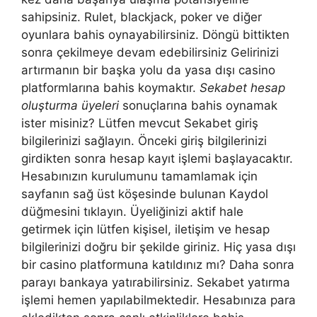
sahipsiniz. Rulet, blackjack, poker ve diğer
oyunlara bahis oynayabilirsiniz. Döngü bittikten
sonra çekilmeye devam edebilirsiniz Gelirinizi
artırmanın bir başka yolu da yasa dışı casino
platformlarına bahis koymaktır.
Sekabet hesap
oluşturma üyeleri
sonuçlarına bahis oynamak
ister misiniz? Lütfen mevcut Sekabet giriş
bilgilerinizi sağlayın. Önceki giriş bilgilerinizi
girdikten sonra hesap kayıt işlemi başlayacaktır.
Hesabınızın kurulumunu tamamlamak için
sayfanın sağ üst köşesinde bulunan Kaydol
düğmesini tıklayın. Üyeliğinizi aktif hale
getirmek için lütfen kişisel, iletişim ve hesap
bilgilerinizi doğru bir şekilde giriniz. Hiç yasa dışı
bir casino platformuna katıldınız mı? Daha sonra
parayı bankaya yatırabilirsiniz. Sekabet yatırma
işlemi hemen yapılabilmektedir. Hesabınıza para