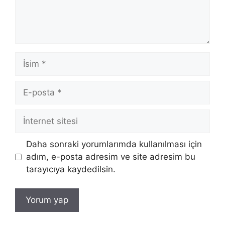
İsim
E-
posta
İnternet
sitesi
Daha sonraki yorumlarımda kullanılması için
adım, e-posta adresim ve site adresim bu
tarayıcıya kaydedilsin.