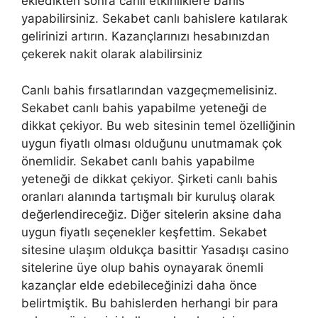
ekledikten sonra canlı etkinliklere bahis
yapabilirsiniz. Sekabet canlı bahislere katılarak
gelirinizi artırın. Kazançlarınızı hesabınızdan
çekerek nakit olarak alabilirsiniz
Canlı bahis fırsatlarından vazgeçmemelisiniz.
Sekabet canlı bahis yapabilme yeteneği de
dikkat çekiyor. Bu web sitesinin temel özelliğinin
uygun fiyatlı olması olduğunu unutmamak çok
önemlidir. Sekabet canlı bahis yapabilme
yeteneği de dikkat çekiyor. Şirketi canlı bahis
oranları alanında tartışmalı bir kuruluş olarak
değerlendireceğiz. Diğer sitelerin aksine daha
uygun fiyatlı seçenekler keşfettim. Sekabet
sitesine ulaşım oldukça basittir Yasadışı casino
sitelerine üye olup bahis oynayarak önemli
kazançlar elde edebileceğinizi daha önce
belirtmiştik. Bu bahislerden herhangi bir para