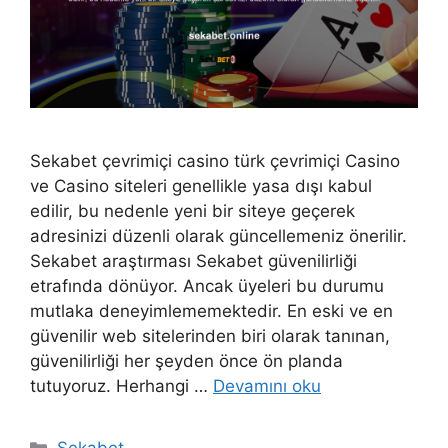
Sekabet çevrimiçi casino türk çevrimiçi Casino
ve Casino siteleri genellikle yasa dışı kabul
edilir, bu nedenle yeni bir siteye geçerek
adresinizi düzenli olarak güncellemeniz önerilir.
Sekabet araştırması Sekabet güvenilirliği
etrafında dönüyor. Ancak üyeleri bu durumu
mutlaka deneyimlememektedir. En eski ve en
güvenilir web sitelerinden biri olarak tanınan,
güvenilirliği her şeyden önce ön planda
tutuyoruz. Herhangi …
Devamını oku
Kategoriler