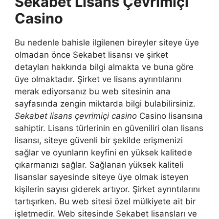
Sekabet Lisans Çevrimiçi
Casino
Bu nedenle bahisle ilgilenen bireyler siteye üye
olmadan önce Sekabet lisansı ve şirket
detayları hakkında bilgi almakta ve buna göre
üye olmaktadır. Şirket ve lisans ayrıntılarını
merak ediyorsanız bu web sitesinin ana
sayfasında zengin miktarda bilgi bulabilirsiniz.
Sekabet lisans çevrimiçi casino
Casino lisansına
sahiptir. Lisans türlerinin en güveniliri olan lisans
lisansı, siteye güvenli bir şekilde erişmenizi
sağlar ve oyunların keyfini en yüksek kalitede
çıkarmanızı sağlar. Sağlanan yüksek kaliteli
lisanslar sayesinde siteye üye olmak isteyen
kişilerin sayısı giderek artıyor. Şirket ayrıntılarını
tartışırken. Bu web sitesi özel mülkiyete ait bir
işletmedir. Web sitesinde Sekabet lisansları ve