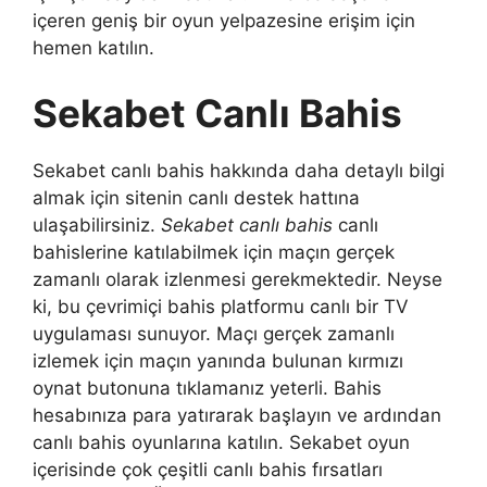
içeren geniş bir oyun yelpazesine erişim için
hemen katılın.
Sekabet Canlı Bahis
Sekabet canlı bahis hakkında daha detaylı bilgi
almak için sitenin canlı destek hattına
ulaşabilirsiniz.
Sekabet canlı bahis
canlı
bahislerine katılabilmek için maçın gerçek
zamanlı olarak izlenmesi gerekmektedir. Neyse
ki, bu çevrimiçi bahis platformu canlı bir TV
uygulaması sunuyor. Maçı gerçek zamanlı
izlemek için maçın yanında bulunan kırmızı
oynat butonuna tıklamanız yeterli. Bahis
hesabınıza para yatırarak başlayın ve ardından
canlı bahis oyunlarına katılın. Sekabet oyun
içerisinde çok çeşitli canlı bahis fırsatları