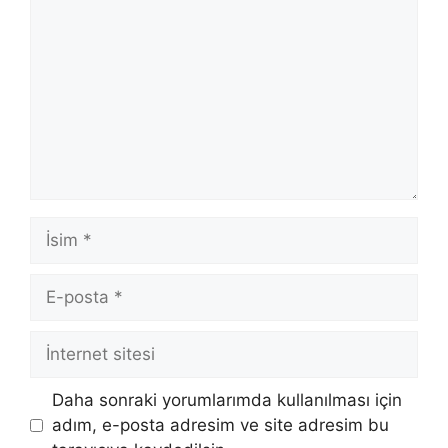
İsim
E-
posta
İnternet
sitesi
Daha sonraki yorumlarımda kullanılması için
adım, e-posta adresim ve site adresim bu