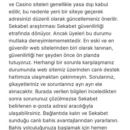
ve Casino siteleri genellikle yasa dışı kabul
edilir, bu nedenle yeni bir siteye geçerek
adresinizi düzenli olarak güncellemeniz önerilir.
Sekabet araştırması Sekabet güvenilirliği
etrafında dönüyor. Ancak üyeleri bu durumu
mutlaka deneyimlememektedir. En eski ve en
güvenilir web sitelerinden biri olarak tanınan,
güvenilirliği her şeyden önce ön planda
tutuyoruz. Herhangi bir sorunla karşılaşmanız
durumunda web sitemiz üzerinden canlı destek
hattımıza ulaşmaktan çekinmeyin. Sorularınız,
şikayetleriniz ve sorunlarınız ayrı ayrı ele
alınacaktır. Burada verilen bilgileri inceledikten
sonra sorununuz çözülmezse Sekabet
belirlenen e-posta adresi aracılığıyla
ulaşabilirsiniz. Bağlantıda kalın ve Sekabet
sunduğu canlı bahis avantajlarından yararlanın.
Bahis yolculuğunuza başlamak için hemen