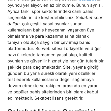
oyuncu yer alıyor. en az bir cümle. Bunun aynısı.
Ayrıca farklı spor sektörlerindeki canlı bahis
seçeneklerini de keşfedebilirsiniz.
Sekabet spor
dalları
, çok çeşitli yasal oyunlar sunan,
kullanıcıların bahis heyecanını yaşarken üye
olmalarına ve para kazanmalarına olanak
tanıyan oldukça saygın bir çevrimiçi bahis
platformudur. Bu web sitesi Türkiye’de ve diğer
bazı ülkelerde tamamen yasal olup, kaliteli
oyunları ve güvenilir hizmetiyle her gün tutarlı bir
şekilde para dağıtmaktadır. Site, yayına girdiği
günden bu yana sürekli olarak yeni özellikleri
test ederek kullanıcılarına değer sağlamaya
devam etmekte ve rakipleri arasında en yararlı
ve popüler bahis sitelerinden biri olarak kabul
edilmektedir. Sekabet lisans gerektirir.