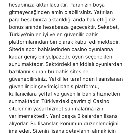
hesabınıza aktarılacaktır. Paranızın boşa
gitmeyeceğinden emin olabilirsiniz. Yatırılan
para hesabınıza aktarıldığı anda hak ettiğiniz
bonus anında hesabınıza geçecektir. Sekabet,
Türkiye’nin en iyi ve en güvenilir bahis
platformlarından biri olarak kabul edilmektedir.
Sitede spor bahislerinden casino oyunlarına
kadar geniş bir yelpazede oyun seçenekleri
sunulmaktadır. Sektördeki en iddialı oyunlardan
bazılarını sunan bu bahis sitesine
güvenebilirsiniz. Yetkililer tarafından lisanslanan
güvenilir bir çevrimiçi bahis platformu,
kullanıcılara şeffaf ve güvenilir bahis hizmetleri
sunmaktadır. Türkiye’deki çevrimiçi Casino
sitelerinin yasal hizmet sunmalarına izin
verilmemektedir. Yani başka ülkelerden lisans
alıyorlar. Bu lisanslar, konumun düzenlendiğini
ima eder. Sitenin lisans detaylarını almak için