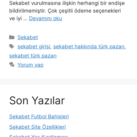
Sekabet vurulmasına ilişkin herhangi bir endişe
bildirilmemiştir. Çok çeşitli ödeme seçenekleri
ve iyi …
Devamını oku
Kategoriler
Sekabet
Etiketler
sekabet girisi
,
sekabet hakkında türk pazarı
,
sekabet türk pazarı
Yorum yap
Son Yazılar
Sekabet Futbol Bahisleri
Sekabet Site Özellikleri