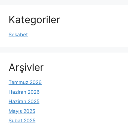
Kategoriler
Sekabet
Arşivler
Temmuz 2026
Haziran 2026
Haziran 2025
Mayıs 2025
Şubat 2025