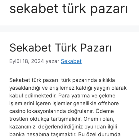
sekabet türk pazarı
Sekabet Türk Pazarı
Eylül 18, 2024
yazar
Sekabet
Sekabet türk pazarı türk pazarında sıklıkla
yasaklandığı ve erişilemez kaldığı yaygın olarak
kabul edilmektedir. Para yatırma ve çekme
işlemlerini içeren işlemler genellikle offshore
casino lokasyonlarında doğrulanır. Ödeme
tröstleri oldukça tartışmalıdır. Önemli olan,
kazancınızı değerlendirdiğiniz oyundan ilgili
banka hesabına taşımaktır. Bu özel durumda