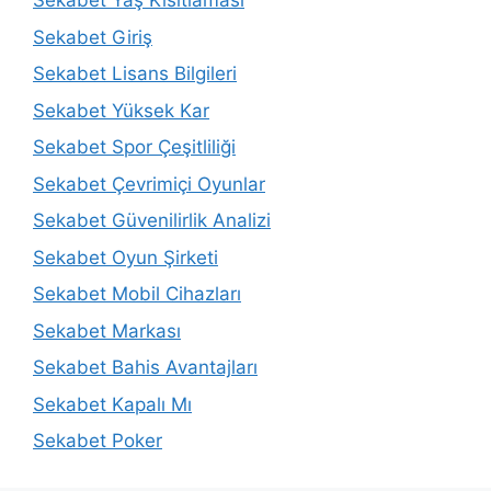
Sekabet Yaş Kısıtlaması
Sekabet Giriş
Sekabet Lisans Bilgileri
Sekabet Yüksek Kar
Sekabet Spor Çeşitliliği
Sekabet Çevrimiçi Oyunlar
Sekabet Güvenilirlik Analizi
Sekabet Oyun Şirketi
Sekabet Mobil Cihazları
Sekabet Markası
Sekabet Bahis Avantajları
Sekabet Kapalı Mı
Sekabet Poker