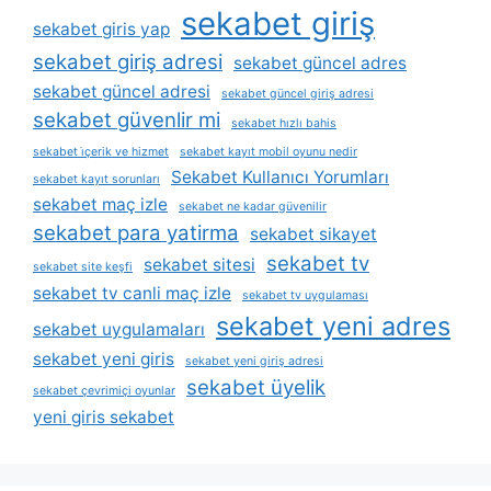
sekabet giriş
sekabet giris yap
sekabet giriş adresi
sekabet güncel adres
sekabet güncel adresi
sekabet güncel giriş adresi
sekabet güvenlir mi
sekabet hızlı bahis
sekabet i̇çerik ve hizmet
sekabet kayıt mobil oyunu nedir
Sekabet Kullanıcı Yorumları
sekabet kayıt sorunları
sekabet maç izle
sekabet ne kadar güvenilir
sekabet para yatirma
sekabet sikayet
sekabet tv
sekabet sitesi
sekabet site keşfi
sekabet tv canli maç izle
sekabet tv uygulaması
sekabet yeni adres
sekabet uygulamaları
sekabet yeni giris
sekabet yeni giriş adresi
sekabet üyelik
sekabet çevrimiçi oyunlar
yeni giris sekabet