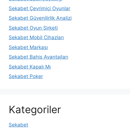
Sekabet Çevrimiçi Oyunlar
Sekabet Güvenilirlik Analizi
Sekabet Oyun Şirketi
Sekabet Mobil Cihazları
Sekabet Markası
Sekabet Bahis Avantajları
Sekabet Kapalı Mı
Sekabet Poker
Kategoriler
Sekabet