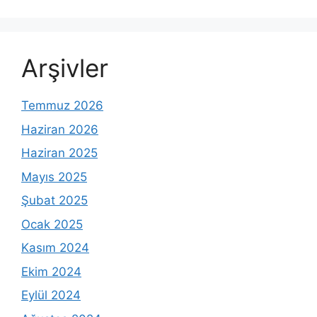
Arşivler
Temmuz 2026
Haziran 2026
Haziran 2025
Mayıs 2025
Şubat 2025
Ocak 2025
Kasım 2024
Ekim 2024
Eylül 2024