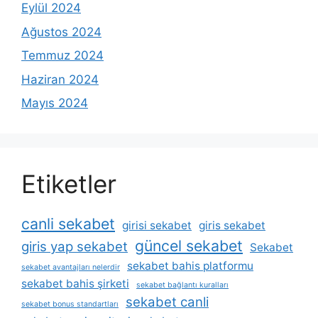
Eylül 2024
Ağustos 2024
Temmuz 2024
Haziran 2024
Mayıs 2024
Etiketler
canli sekabet
girisi sekabet
giris sekabet
güncel sekabet
giris yap sekabet
Sekabet
sekabet bahis platformu
sekabet avantajları nelerdir
sekabet bahis şirketi
sekabet bağlantı kuralları
sekabet canli
sekabet bonus standartları