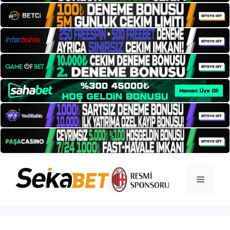
İçeriğe
atla
Menü