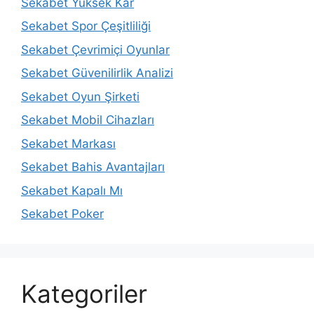
Sekabet Yüksek Kar
Sekabet Spor Çeşitliliği
Sekabet Çevrimiçi Oyunlar
Sekabet Güvenilirlik Analizi
Sekabet Oyun Şirketi
Sekabet Mobil Cihazları
Sekabet Markası
Sekabet Bahis Avantajları
Sekabet Kapalı Mı
Sekabet Poker
Kategoriler