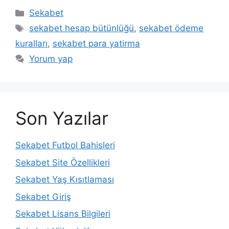
Kategoriler
Sekabet
Etiketler
sekabet hesap bütünlüğü
,
sekabet ödeme
kuralları
,
sekabet para yatirma
Yorum yap
Son Yazılar
Sekabet Futbol Bahisleri
Sekabet Site Özellikleri
Sekabet Yaş Kısıtlaması
Sekabet Giriş
Sekabet Lisans Bilgileri