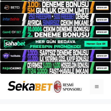
İçeriğe
atla
Menü