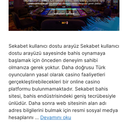
Sekabet kullanıcı dostu arayüz Sekabet kullanıcı
dostu arayüzü sayesinde bahis oynamaya
başlamak için önceden deneyim sahibi
olmanıza gerek yoktur. Daha doğrusu Türk
oyuncuların yasal olarak casino faaliyetleri
gerçekleştirebilecekleri bir online casino
platformu bulunmamaktadır. Sekabet bahis
sitesi, bahis endüstrisindeki geniş tecrübesiyle
ünlüdür. Daha sonra web sitesinin alan adı
adres bilgilerini bulmak için resmi sosyal medya
hesaplarını …
Devamını oku