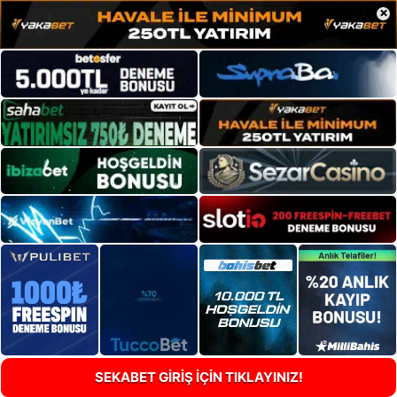
×
SEKABET GİRİŞ İÇİN TIKLAYINIZ!