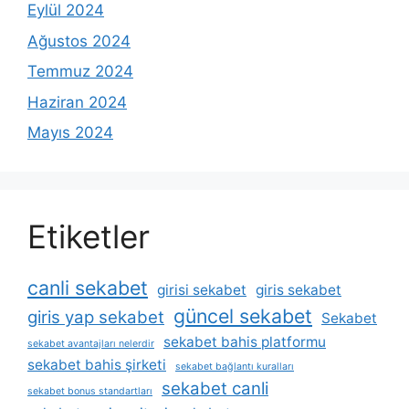
Eylül 2024
Ağustos 2024
Temmuz 2024
Haziran 2024
Mayıs 2024
Etiketler
canli sekabet
girisi sekabet
giris sekabet
güncel sekabet
giris yap sekabet
Sekabet
sekabet bahis platformu
sekabet avantajları nelerdir
sekabet bahis şirketi
sekabet bağlantı kuralları
sekabet canli
sekabet bonus standartları