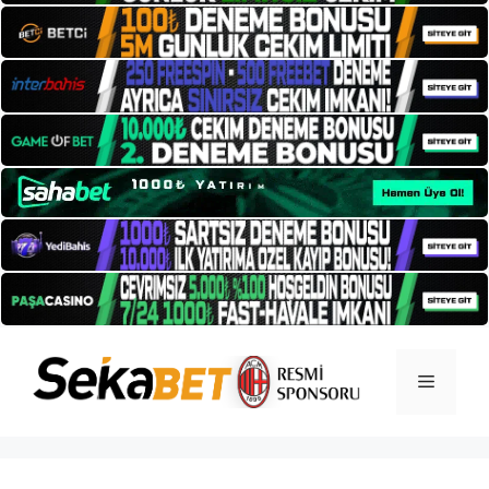
İçeriğe
atla
Menü