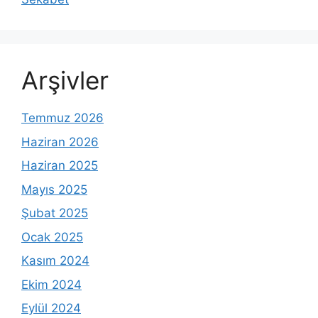
Arşivler
Temmuz 2026
Haziran 2026
Haziran 2025
Mayıs 2025
Şubat 2025
Ocak 2025
Kasım 2024
Ekim 2024
Eylül 2024