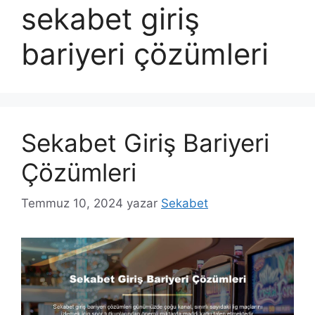
sekabet giriş
bariyeri çözümleri
Sekabet Giriş Bariyeri
Çözümleri
Temmuz 10, 2024
yazar
Sekabet