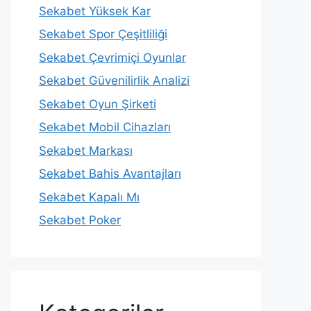
Sekabet Yüksek Kar
Sekabet Spor Çeşitliliği
Sekabet Çevrimiçi Oyunlar
Sekabet Güvenilirlik Analizi
Sekabet Oyun Şirketi
Sekabet Mobil Cihazları
Sekabet Markası
Sekabet Bahis Avantajları
Sekabet Kapalı Mı
Sekabet Poker