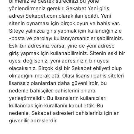
bilmeniz ve destek sürecinizi bu yöne
yönlendirmeniz gerekir. Sekabet Yeni giriş
adresi Sekabet.com olarak ilan edildi. Yeni
sitenin oynaması için birçok oyun ve bahis var.
Siteye yalnızca giriş yapmak için kullandığınız e
-posta ve parolayı kullanıyorsanız erişebilirsiniz.
Eski bir adresiniz varsa, yine de yeni adrese
giriş yapmak için kullanabilirsiniz. Sitenin eski bir
üyesi değilseniz, yeni adresinizin bir üyesi
olacaksınız. Birçok kişi bir Sekabet ehliyeti olup
olmadığını merak etti. Olası lisanslı bahis siteleri
lisanssız olanlardan daha güvenilirdir, bu
nedenle bahisçiler bahislerini onlara
yerleştirmelidir. Bu lisansların kullanıcıları
kullanmak için kurallarını kabul ettik. Bu
nedenle, Sekabet adresleri bahisleriniz için en
güvenilir adreslerdir.