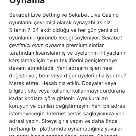
Sekabet Live Betting ve Sekabet Live Casino
oyunlarını çevrimiçi olarak oynayabilirsiniz.
Sitenin 7-24 aktif olduğu ve her gün yeni slot
oyunlarının görünebileceği söyleniyor.
Sekabet
çevrimiçi oyun oynama
premium slotlar
tarafından lisanslanmış ve üyelerinin ihtiyaçlarını
karşılamak için oyun tekliflerini genişletmeye
devam etmektedir. Yeni adresim işleri nasıl
değiştiriyor, beni veya diğer üyeleri etkiliyor mu?
Merak etme. Hesabınız etkin. Dosyalar veya
bilgiler, site veya kullanıcı kullanmayı durdurana
kadar kodlara göre gizlenir. Aynı kuralları
koruyun ve bunları değiştirmeyin. Yeni bir adres
istemeyeceğiz. İnternet servis sağlayıcınıza yeni
adresi yazın. Siteye giriş yapın ve daha önce
herhangi bir platformda oynamadığınız yuvaları