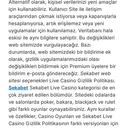
Alternatif olarak, kişisel verilerinizi yeni amaçlar
için kullanabiliriz. Kullanıcı Site ile iletişim
araçlarından çıkmak istiyorsa veya kapanışlarla
hesaplanıyorsa, artık erişilemez veya yeni
uygulamalar için kullanılamaz. Veritabanı hala
eskisi ile aynı bilgilere sahiptir. Bu değişiklikleri
web sitemizde vurgulayacağız. Bazı
durumlarda, web sitemizdeki bir bildirime ek
olarak, gizlilik uygulamalarımızdaki olası
değişiklikleri bildirmek için Premium üyelere bir
bildirim e-posta göndereceğiz.
Sekabet web
sitesi seçenekleri
Live Casino Gizlilik Politikası.
Sekabet
Sekabet Live Casino kategorisi de en
çok ziyaret edilen bölümdür. Sitedeki odalarda
ve salonlarda poker, bakara, blackjack ve rulet
gibi farklı oyunlar oynayabilirsiniz. Aynı kurallar
ve özellikler, Casino Oyunları ve Sekabet Live
Casino Gizlilik Politikasının farklı versiyonları için