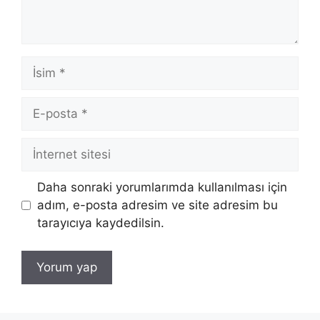
İsim
E-
posta
İnternet
sitesi
Daha sonraki yorumlarımda kullanılması için
adım, e-posta adresim ve site adresim bu
tarayıcıya kaydedilsin.