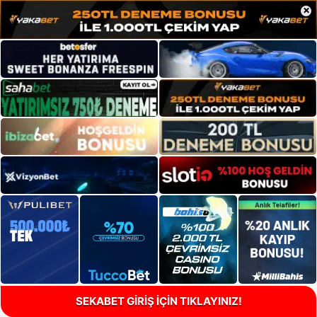
×
SEKABET GİRİŞ İÇİN TIKLAYINIZ!