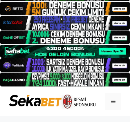
İçeriğe
atla
Menü