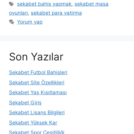
Etiketler
sekabet bahis yapmak
,
sekabet masa
oyunları
,
sekabet para yatirma
Yorum yap
Son Yazılar
Sekabet Futbol Bahisleri
Sekabet Site Özellikleri
Sekabet Yaş Kısıtlaması
Sekabet Giriş
Sekabet Lisans Bilgileri
Sekabet Yüksek Kar
Sekabet Spor Çeşitliliği