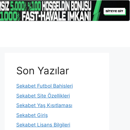
Son Yazılar
Sekabet Futbol Bahisleri
Sekabet Site Özellikleri
Sekabet Yaş Kısıtlaması
Sekabet Giriş
Sekabet Lisans Bilgileri