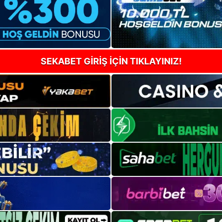
SEKABET GİRİŞ İÇİN TIKLAYINIZ!