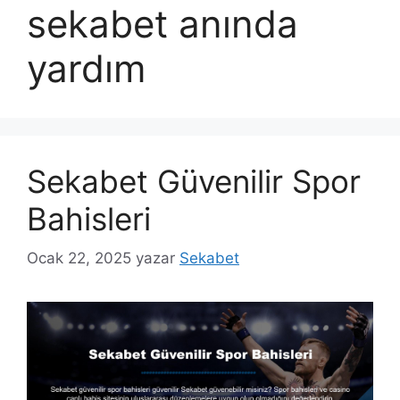
sekabet anında
yardım
Sekabet Güvenilir Spor
Bahisleri
Ocak 22, 2025
yazar
Sekabet