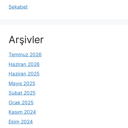
Sekabet
Arşivler
Temmuz 2026
Haziran 2026
Haziran 2025
Mayıs 2025
Şubat 2025
Ocak 2025
Kasım 2024
Ekim 2024