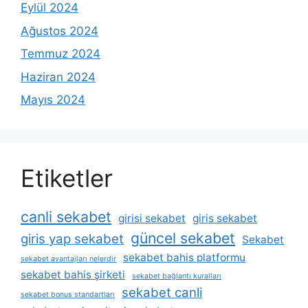
Eylül 2024
Ağustos 2024
Temmuz 2024
Haziran 2024
Mayıs 2024
Etiketler
canli sekabet
girisi sekabet
giris sekabet
güncel sekabet
giris yap sekabet
Sekabet
sekabet bahis platformu
sekabet avantajları nelerdir
sekabet bahis şirketi
sekabet bağlantı kuralları
sekabet canli
sekabet bonus standartları