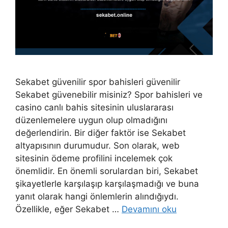
Sekabet güvenilir spor bahisleri güvenilir
Sekabet güvenebilir misiniz? Spor bahisleri ve
casino canlı bahis sitesinin uluslararası
düzenlemelere uygun olup olmadığını
değerlendirin. Bir diğer faktör ise Sekabet
altyapısının durumudur. Son olarak, web
sitesinin ödeme profilini incelemek çok
önemlidir. En önemli sorulardan biri, Sekabet
şikayetlerle karşılaşıp karşılaşmadığı ve buna
yanıt olarak hangi önlemlerin alındığıydı.
Özellikle, eğer Sekabet …
Devamını oku