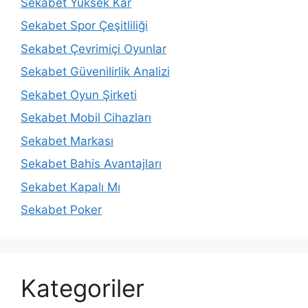
Sekabet Yüksek Kar
Sekabet Spor Çeşitliliği
Sekabet Çevrimiçi Oyunlar
Sekabet Güvenilirlik Analizi
Sekabet Oyun Şirketi
Sekabet Mobil Cihazları
Sekabet Markası
Sekabet Bahis Avantajları
Sekabet Kapalı Mı
Sekabet Poker
Kategoriler