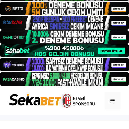
İçeriğe
atla
Menü