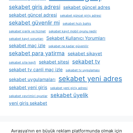
sekabet giriş adresi
sekabet güncel adres
sekabet güncel adresi
sekabet güncel giriş adresi
sekabet güvenlir mi
sekabet hızlı bahis
sekabet i̇çerik ve hizmet
sekabet kayıt mobil oyunu nedir
Sekabet Kullanıcı Yorumları
sekabet kayıt sorunları
sekabet maç izle
sekabet ne kadar güvenilir
sekabet para yatirma
sekabet sikayet
sekabet tv
sekabet sitesi
sekabet site keşfi
sekabet tv canli maç izle
sekabet tv uygulaması
sekabet yeni adres
sekabet uygulamaları
sekabet yeni giris
sekabet yeni giriş adresi
sekabet üyelik
sekabet çevrimiçi oyunlar
yeni giris sekabet
Avrasya'nın en büyük reklam platformunda olmak için