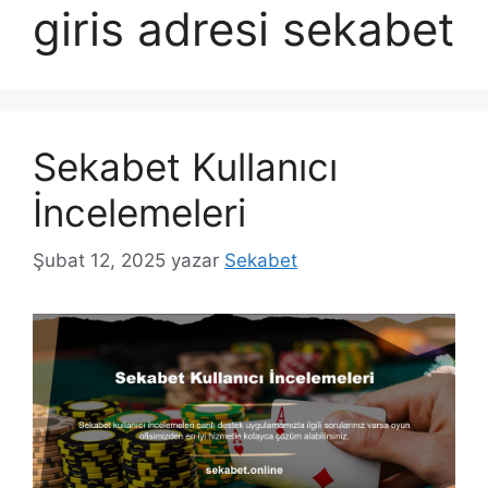
giris adresi sekabet
Sekabet Kullanıcı
İncelemeleri
Şubat 12, 2025
yazar
Sekabet