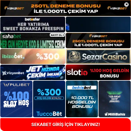
×
SEKABET GİRİŞ İÇİN TIKLAYINIZ!