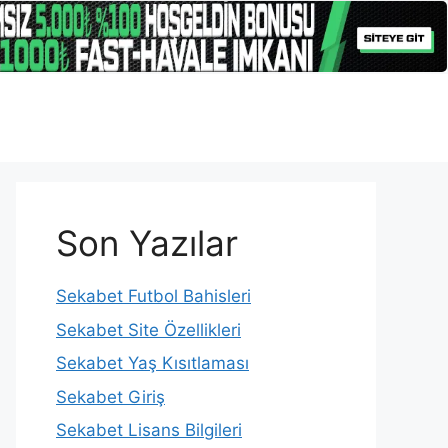
Son Yazılar
Sekabet Futbol Bahisleri
Sekabet Site Özellikleri
Sekabet Yaş Kısıtlaması
Sekabet Giriş
Sekabet Lisans Bilgileri