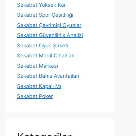
Sekabet Yüksek Kar
Sekabet Spor Çeşitliliği
Sekabet Çevrimiçi Oyunlar
Sekabet Güvenilirlik Analizi
Sekabet Oyun Şirketi
Sekabet Mobil Cihazları
Sekabet Markası
Sekabet Bahis Avantajları
Sekabet Kapalı Mı
Sekabet Poker